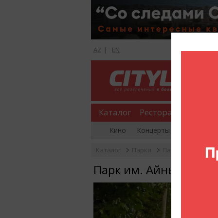
AZ
|
EN
Каталог
Рестораны
Шопи
Кино
Концерты
Вечеринки
Каталог
Парки
Парк им. Айны С
Парк им. Айны Султа