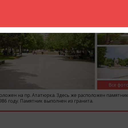
Все фото
оложен на пр. Ататюрка. Здесь же расположен памятни
986 году. Памятник выполнен из гранита.