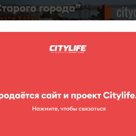
C
нг
Фоторепортажи
Конкурсы
Выставки
Театр
Детям
ултановой
новой