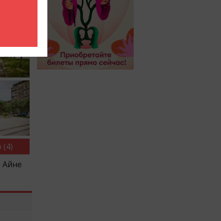
 (4)
к Айне