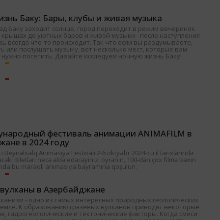
знь Баку: Бары, клубы и живая музыка
ад Баку заходит солнце, город переходит в режим вечеринок.
 крышах до уютных баров и живой музыки - после наступления
ь всегда что-то происходит. Так что если вы раздумываете,
ь или послушать музыку, вот несколько мест, которые вам
 нужно посетить. Давайте исследуем ночную жизнь Баку!
ународный фестиваль анимации ANIMAFILM в
жане в 2024 году
 Beynəlxalq Animasiya Festivalı 2-6 oktyabr 2024-cü il tarixlərində
əcək! Biletləri necə əldə edəcəyinizi öyrənin, 100-dən çox filmə baxın
nda bu maraqlı animasiya bayramına qoşulun.
 вулканы в Азербайджане
лканизм - одно из самых интересных природных геологических
Земле. К образованию грязевых вулканов приводят некоторые
е, гидрогеологические и тектонические факторы. Когда смеси