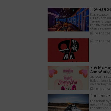
Ночная жи
Как только н
От клубов на
темноты здес
где бы выпит
обязательно
06.10.2024
02.10.2024
7-й Межд
Азербайд
ANİMAFİLM 7-ci
Bakıda keçiril
və Azərbayca
18.09.2024
Грязевые
Грязевой ву
явлений на 
геологически