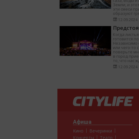
газа, воды 
Земли, и это
эти смеси п
образуют гр
12.09.2024
Предстоя
Когда листья
готовится п
Независимо о
или чего-то 
поверьте мне
в город при
то, что нас ж
12.09.2024
Афиша
Кино
Вечеринки
Концерты
Театр