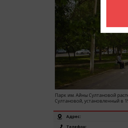
Парк им. Айны Султановой расп
Султановой, установленный в 1
Адрес:
Телефон: