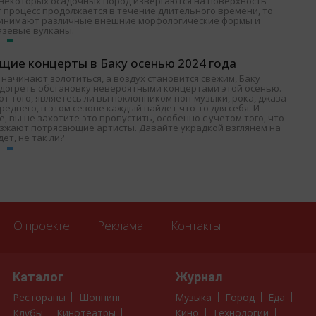
и некоторых осадочных пород извергаются на поверхность
т процесс продолжается в течение длительного времени, то
ринимают различные внешние морфологические формы и
язевые вулканы.
щие концерты в Баку осенью 2024 года
 начинают золотиться, а воздух становится свежим, Баку
одогреть обстановку невероятными концертами этой осенью.
т того, являетесь ли вы поклонником поп-музыки, рока, джаза
среднего, в этом сезоне каждый найдет что-то для себя. И
, вы не захотите это пропустить, особенно с учетом того, что
езжают потрясающие артисты. Давайте украдкой взглянем на
дет, не так ли?
О проекте
Реклама
Контакты
Каталог
Журнал
Рестораны
Шоппинг
Музыка
Город
Еда
Клубы
Кинотеатры
Кино
Технологии