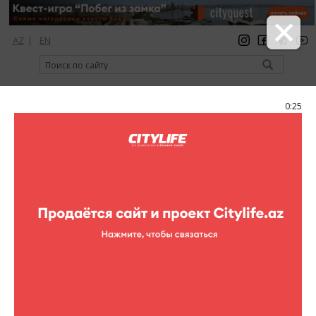
AZ
|
EN
регистрация
вход
Citylife Magazine
0:25
Меню
Каталог