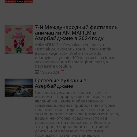
7-й Международный фестиваль
анимации ANIMAFILM в
Азербайджане в 2024 году
ANİMAFİLM 7-ci Beynəlxalq Animasiya
Festivalı 2-6 oktyabr 2024-cü il tarixlərində
Bakıda keçiriləcək! Biletləri necə əldə
edəcəyinizi öyrənin, 100-dən çox filmə baxın
və Azərbaycanda bu maraqlı animasiya
bayramına qoşulun.
18.09.2024
Грязевые вулканы в
Азербайджане
Грязевой вулканизм - одно из самых
интересных природных геологических
явлений на Земле. К образованию
грязевых вулканов приводят некоторые
геологические, гидрогеологические и
тектонические факторы. Когда смеси газа,
воды и некоторых осадочных пород
извергаются на поверхность Земли, и
этот процесс продолжается в течение
длительного времени, то эти смеси
принимают различные внешние