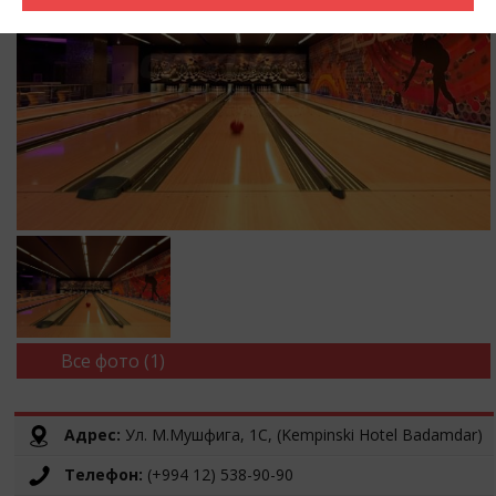
Все фото (1)
Адрес:
Ул. М.Мушфига, 1C, (Kempinski Hotel Badamdar)
Телефон:
(+994 12) 538-90-90