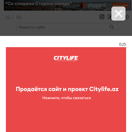
AZ
|
EN
регистрация
вход
Citylife Magazine
0:25
Меню
Каталог
Развлекательные центры
Kempinski
Entertainment Center
Kempinski Entertainment Center