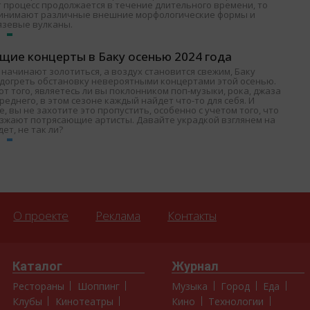
т процесс продолжается в течение длительного времени, то
ринимают различные внешние морфологические формы и
язевые вулканы.
щие концерты в Баку осенью 2024 года
 начинают золотиться, а воздух становится свежим, Баку
одогреть обстановку невероятными концертами этой осенью.
т того, являетесь ли вы поклонником поп-музыки, рока, джаза
среднего, в этом сезоне каждый найдет что-то для себя. И
, вы не захотите это пропустить, особенно с учетом того, что
езжают потрясающие артисты. Давайте украдкой взглянем на
дет, не так ли?
О проекте
Реклама
Контакты
Каталог
Журнал
Рестораны
Шоппинг
Музыка
Город
Еда
Клубы
Кинотеатры
Кино
Технологии