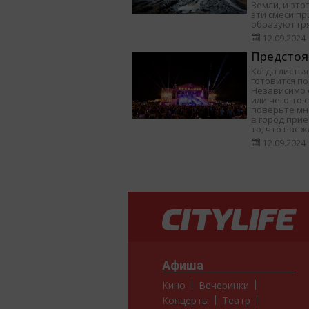
Земли, и это
эти смеси п
образуют гр
12.09.2024
Предстоя
Когда листья
готовится п
Независимо о
или чего-то 
поверьте мне
в город при
то, что нас ж
12.09.2024
Афиша
Кино
Вечеринки
Концерты
Театр