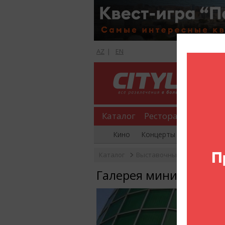
AZ
|
EN
Каталог
Рестораны
Шопи
Кино
Концерты
Вечеринки
Каталог
Выставочные залы
Гале
Галерея миниатюрного