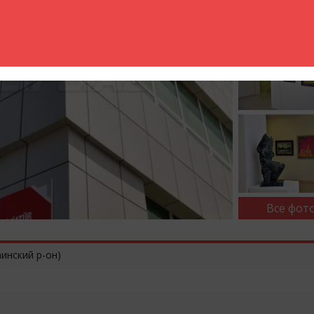
Все фото
аинский р-он)