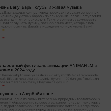
знь Баку: Бары, клубы и живая музыка
ад Баку заходит солнце, город переходит в режим вечеринок.
 крышах до уютных баров и живой музыки - после наступления
ь всегда что-то происходит. Так что если вы раздумываете,
ь или послушать музыку, вот несколько мест, которые вам
 нужно посетить. Давайте исследуем ночную жизнь Баку!
ународный фестиваль анимации ANIMAFILM в
жане в 2024 году
 Beynəlxalq Animasiya Festivalı 2-6 oktyabr 2024-cü il tarixlərində
əcək! Biletləri necə əldə edəcəyinizi öyrənin, 100-dən çox filmə baxın
nda bu maraqlı animasiya bayramına qoşulun.
 вулканы в Азербайджане
лканизм - одно из самых интересных природных геологических
Земле. К образованию грязевых вулканов приводят некоторые
е, гидрогеологические и тектонические факторы. Когда смеси
и некоторых осадочных пород извергаются на поверхность