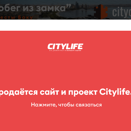
C
нг
Фоторепортажи
Конкурсы
Выставки
Театр
Детям
рея миниатюрного искусства "Хатаи"
 искусства "Хатаи"