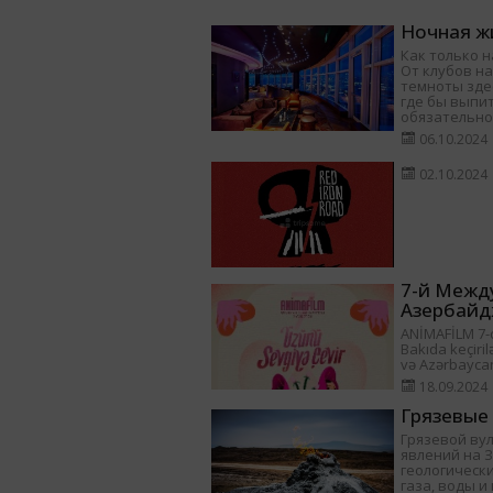
Ночная жи
Как только н
От клубов на
темноты здес
где бы выпит
обязательно
06.10.2024
02.10.2024
7-й Межд
Азербайд
ANİMAFİLM 7-ci
Bakıda keçiril
və Azərbayca
18.09.2024
Грязевые
Грязевой ву
явлений на 
геологически
газа, воды 