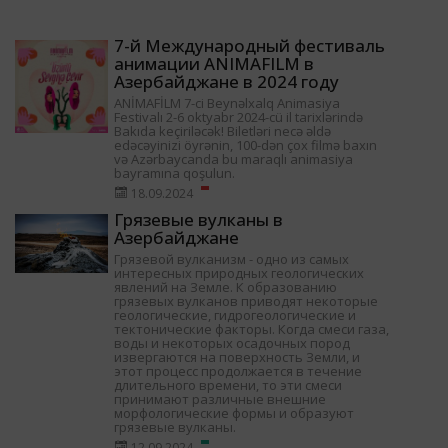
7-й Международный фестиваль
анимации ANIMAFILM в
Азербайджане в 2024 году
ANİMAFİLM 7-ci Beynəlxalq Animasiya
Festivalı 2-6 oktyabr 2024-cü il tarixlərində
Bakıda keçiriləcək! Biletləri necə əldə
edəcəyinizi öyrənin, 100-dən çox filmə baxın
və Azərbaycanda bu maraqlı animasiya
bayramına qoşulun.
18.09.2024
Грязевые вулканы в
Азербайджане
Грязевой вулканизм - одно из самых
интересных природных геологических
явлений на Земле. К образованию
грязевых вулканов приводят некоторые
геологические, гидрогеологические и
тектонические факторы. Когда смеси газа,
воды и некоторых осадочных пород
извергаются на поверхность Земли, и
этот процесс продолжается в течение
длительного времени, то эти смеси
принимают различные внешние
морфологические формы и образуют
грязевые вулканы.
12.09.2024