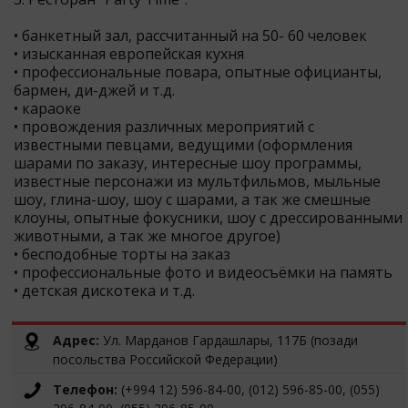
• банкетный зал, рассчитанный на 50- 60 человек
• изысканная европейская кухня
• профессиональные повара, опытные официанты,
бармен, ди-джей и т.д.
• караоке
• провождения различных мероприятий с
известными певцами, ведущими (оформления
шарами по заказу, интересные шоу программы,
известные персонажи из мультфильмов, мыльные
шоу, глина-шоу, шоу с шарами, а так же смешные
клоуны, опытные фокусники, шоу с дрессированными
животными, а так же многое другое)
• бесподобные торты на заказ
• профессиональные фото и видеосъёмки на память
• детская дискотека и т.д.
Адрес:
Ул. Марданов Гардашлары, 117Б (позади
посольства Российской Федерации)
Телефон:
(+994 12) 596-84-00, (012) 596-85-00, (055)