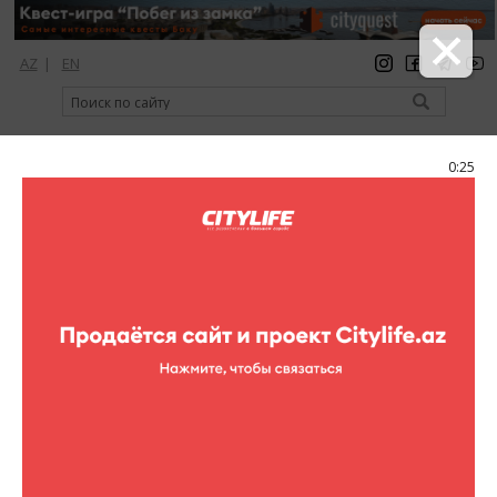
AZ
|
EN
регистрация
вход
Citylife Magazine
0:24
Меню
Каталог
Развлекательные центры
Yeni Nefes Akademiyasi
Yeni Nefes Akademiyasi