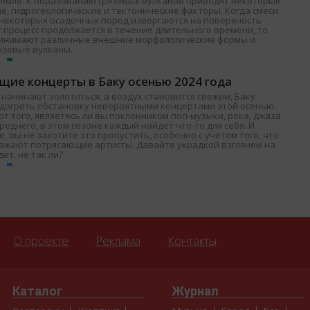
Земле. К образованию грязевых вулканов приводят некоторые
е, гидрогеологические и тектонические факторы. Когда смеси
и некоторых осадочных пород извергаются на поверхность
т процесс продолжается в течение длительного времени, то
ринимают различные внешние морфологические формы и
язевые вулканы.
щие концерты в Баку осенью 2024 года
 начинают золотиться, а воздух становится свежим, Баку
одогреть обстановку невероятными концертами этой осенью.
т того, являетесь ли вы поклонником поп-музыки, рока, джаза
среднего, в этом сезоне каждый найдет что-то для себя. И
, вы не захотите это пропустить, особенно с учетом того, что
езжают потрясающие артисты. Давайте украдкой взглянем на
дет, не так ли?
О проекте
Реклама
Контакты
Каталог
Журнал