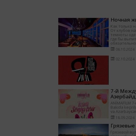
Ночная жи
Как только н
От клубов на
темноты здес
где бы выпит
обязательно
06.10.2024
02.10.2024
7-й Межд
Азербайд
ANİMAFİLM 7-ci
Bakıda keçiril
və Azərbayca
18.09.2024
Грязевые
Грязевой ву