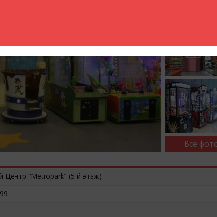
Все фото
й Центр "Metropark" (5-й этаж)
/99