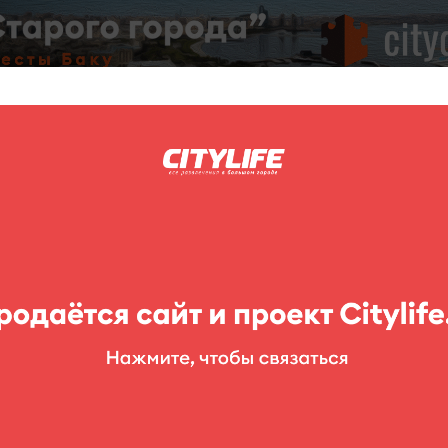
C
нг
Фоторепортажи
Конкурсы
Выставки
Театр
Детям
Happyland