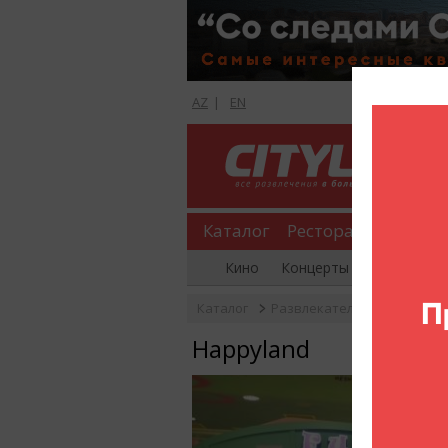
AZ
|
EN
Каталог
Рестораны
Шопи
Кино
Концерты
Вечеринки
Каталог
Развлекательные центры
Happyland