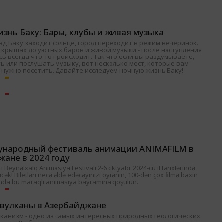
знь Баку: Бары, клубы и живая музыка
ад Баку заходит солнце, город переходит в режим вечеринок.
 крышах до уютных баров и живой музыки - после наступления
ь всегда что-то происходит. Так что если вы раздумываете,
ь или послушать музыку, вот несколько мест, которые вам
 нужно посетить. Давайте исследуем ночную жизнь Баку!
ународный фестиваль анимации ANIMAFILM в
жане в 2024 году
 Beynəlxalq Animasiya Festivalı 2-6 oktyabr 2024-cü il tarixlərində
əcək! Biletləri necə əldə edəcəyinizi öyrənin, 100-dən çox filmə baxın
nda bu maraqlı animasiya bayramına qoşulun.
 вулканы в Азербайджане
лканизм - одно из самых интересных природных геологических