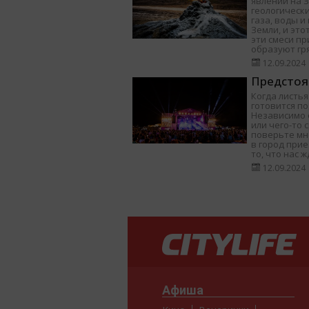
явлений на 
геологически
газа, воды 
Земли, и это
эти смеси п
образуют гр
12.09.2024
Предстоя
Когда листья
готовится п
Независимо о
или чего-то 
поверьте мне
в город при
то, что нас ж
12.09.2024
Афиша