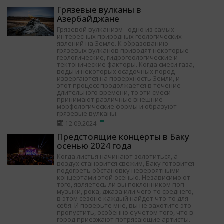
Грязевые вулканы в
Азербайджане
Грязевой вулканизм - одно из самых
интересных природных геологических
явлений на Земле. К образованию
грязевых вулканов приводят некоторые
геологические, гидрогеологические и
тектонические факторы. Когда смеси газа,
воды и некоторых осадочных пород
извергаются на поверхность Земли, и
этот процесс продолжается в течение
длительного времени, то эти смеси
принимают различные внешние
морфологические формы и образуют
грязевые вулканы.
12.09.2024
Предстоящие концерты в Баку
осенью 2024 года
Когда листья начинают золотиться, а
воздух становится свежим, Баку готовится
подогреть обстановку невероятными
концертами этой осенью. Независимо от
того, являетесь ли вы поклонником поп-
музыки, рока, джаза или чего-то среднего,
в этом сезоне каждый найдет что-то для
себя. И поверьте мне, вы не захотите это
пропустить, особенно с учетом того, что в
город приезжают потрясающие артисты.