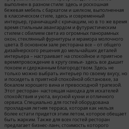
выполнен в разном стиле: здесь и роскошная
бежевая мебель с бархатом и шелком, выполненная
в классическом стиле, здесь и современный
интерьер, граничащий с кричащим, но в то же время
время стильным авангардом и футуристическим
стилем с обилием света из огромных панорамных
окон, стеклянный фурнитуры и мрамора молочного
цвета. В основном зале ресторана все – от общего
дизайнерского решения до мельчайших деталей
интерьера – настраивает на спокойное и приятное
времяпровождение в кругу семьи- здесь все дышит
покоем и сдержанным благородством. Здесь не
только можно выбрать интерьер по своему вкусу, но
и посидеть в приятной спокойной обстановке, за
бокалом хорошего вина и превосходной трапезой.
Этот ресторан- настоящая находка для искателей
спокойствия и уюта, вкусной кухни и отличного
сервиса. Специально для гостей оборудована
прохладная летняя терраса, которая как нельзя
более кстати придется этим летом, которое обещает
быть жарким. Также для всех гостей ресторан
предлагает бизнес-ланч, стоимость которого