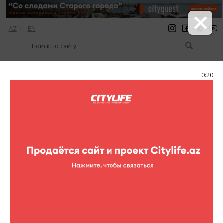
AZ
|
EN
регистрация
вход
Citylife Magazine
0:20
Меню
Каталог
Рестораны
Рестораны
Anazya
Anazya