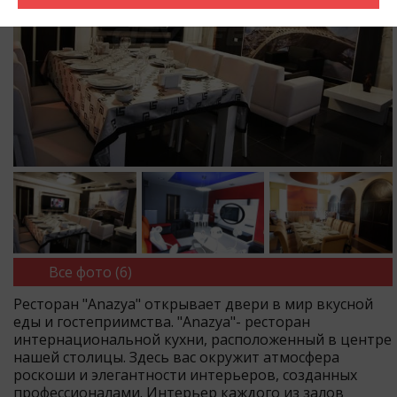
Все фото (6)
Ресторан "Anazya" открывает двери в мир вкусной
еды и гостеприимства. "Anazya"- ресторан
интернациональной кухни, расположенный в центре
нашей столицы. Здесь вас окружит атмосфера
роскоши и элегантности интерьеров, созданных
профессионалами. Интерьер каждого из залов