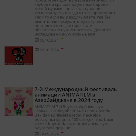
город переходит в режим вечеринок. От
клубов на крышах до уютных баров и
живой музыки - после наступления
темноты здесь всегда что-то происходит.
Так что если вы раздумываете, где бы
выпить или послушать музыку, вот
несколько мест, которые вам
обязательно нужно посетить. Давайте
исследуем ночную жизнь Баку!
06.10.2024
02.10.2024
7-й Международный фестиваль
анимации ANIMAFILM в
Азербайджане в 2024 году
ANİMAFİLM 7-ci Beynəlxalq Animasiya
Festivalı 2-6 oktyabr 2024-cü il tarixlərində
Bakıda keçiriləcək! Biletləri necə əldə
edəcəyinizi öyrənin, 100-dən çox filmə baxın
və Azərbaycanda bu maraqlı animasiya
bayramına qoşulun.
18.09.2024