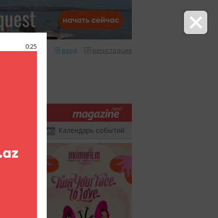
0:25
itylife Magazine
вход
регистрация
Календарь событий