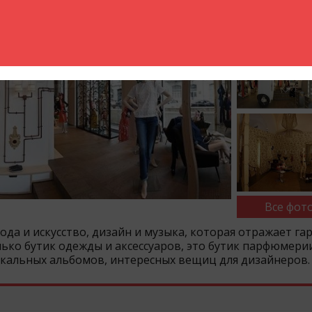
Все фото
мода и искусство, дизайн и музыка, которая отражает г
лько бутик одежды и аксессуаров, это бутик парфюмери
ыкальных альбомов, интересных вещиц для дизайнеров.