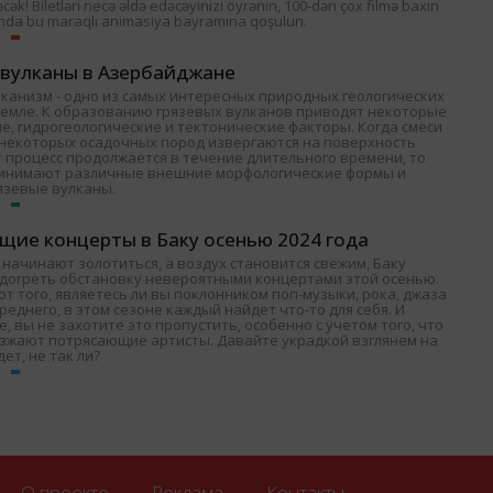
əcək! Biletləri necə əldə edəcəyinizi öyrənin, 100-dən çox filmə baxın
nda bu maraqlı animasiya bayramına qoşulun.
 вулканы в Азербайджане
лканизм - одно из самых интересных природных геологических
Земле. К образованию грязевых вулканов приводят некоторые
е, гидрогеологические и тектонические факторы. Когда смеси
и некоторых осадочных пород извергаются на поверхность
т процесс продолжается в течение длительного времени, то
ринимают различные внешние морфологические формы и
язевые вулканы.
щие концерты в Баку осенью 2024 года
 начинают золотиться, а воздух становится свежим, Баку
одогреть обстановку невероятными концертами этой осенью.
т того, являетесь ли вы поклонником поп-музыки, рока, джаза
среднего, в этом сезоне каждый найдет что-то для себя. И
, вы не захотите это пропустить, особенно с учетом того, что
езжают потрясающие артисты. Давайте украдкой взглянем на
дет, не так ли?
О проекте
Реклама
Контакты