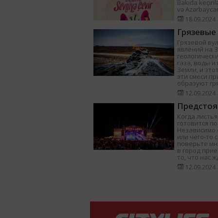
Bakıda keçiril
və Azərbayca
18.09.2024
Грязевые
Грязевой ву
явлений на 
геологически
газа, воды 
Земли, и это
эти смеси п
образуют гр
12.09.2024
Предстоя
Когда листья
готовится п
Независимо о
или чего-то 
поверьте мне
в город при
то, что нас ж
12.09.2024