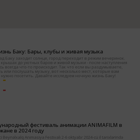
знь Баку: Бары, клубы и живая музыка
ад Баку заходит солнце, город переходит в режим вечеринок.
 крышах до уютных баров и живой музыки - после наступления
ь всегда что-то происходит. Так что если вы раздумываете,
ь или послушать музыку, вот несколько мест, которые вам
 нужно посетить. Давайте исследуем ночную жизнь Баку!
ународный фестиваль анимации ANIMAFILM в
жане в 2024 году
 Beynəlxalq Animasiya Festivalı 2-6 oktyabr 2024-cü il tarixlərində