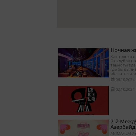
Ночная жи
Как только н
От клубов на
темноты здес
где бы выпит
обязательно
06.10.2024
02.10.2024
7-й Межд
Азербайд
ANİMAFİLM 7-ci