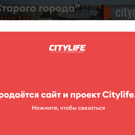
C
нг
Фоторепортажи
Конкурсы
Выставки
Театр
Детям
e