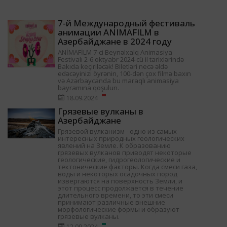
7-й Международный фестиваль
анимации ANIMAFILM в
Азербайджане в 2024 году
ANİMAFİLM 7-ci Beynəlxalq Animasiya
Festivalı 2-6 oktyabr 2024-cü il tarixlərində
Bakıda keçiriləcək! Biletləri necə əldə
edəcəyinizi öyrənin, 100-dən çox filmə baxın
və Azərbaycanda bu maraqlı animasiya
bayramına qoşulun.
18.09.2024
Грязевые вулканы в
Азербайджане
Грязевой вулканизм - одно из самых
интересных природных геологических
явлений на Земле. К образованию
грязевых вулканов приводят некоторые
геологические, гидрогеологические и
тектонические факторы. Когда смеси газа,
воды и некоторых осадочных пород
извергаются на поверхность Земли, и
этот процесс продолжается в течение
длительного времени, то эти смеси
принимают различные внешние
морфологические формы и образуют
грязевые вулканы.
12.09.2024