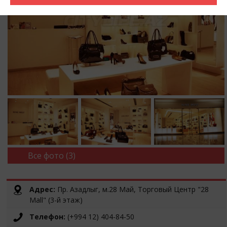
Все фото (3)
Адрес:
Пр. Азадлыг, м.28 Май, Торговый Центр "28
Mall" (3-й этаж)
Телефон:
(+994 12) 404-84-50