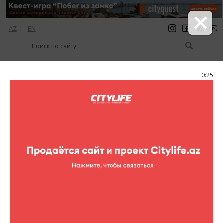
AZ
|
EN
регистрация
вход
Citylife Magazine
0:25
Меню
Каталог
Шопинг
Одежда
Adl
Adl