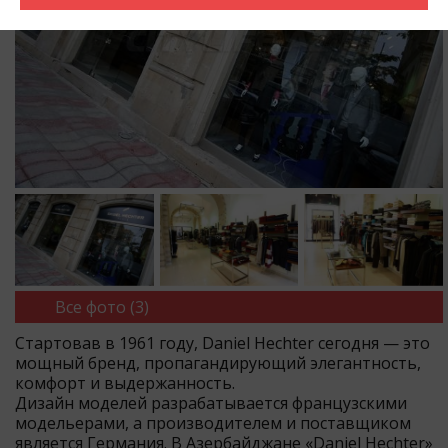
Все фото (3)
Стартовав в 1961 году, Daniel Hechter сегодня — это
мощный бренд, пропагандирующий элегантность,
комфорт и выдержанность.
Дизайн моделей разрабатывается французскими
модельерами, а производителем и поставщиком
является Германия. В Азербайджане «Daniel Hechter»