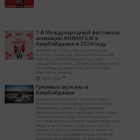
7-й Международный фестиваль
анимации ANIMAFILM в
Азербайджане в 2024 году
ANİMAFİLM 7-ci Beynəlxalq Animasiya
Festivalı 2-6 oktyabr 2024-cü il tarixlərində
Bakıda keçiriləcək! Biletləri necə əldə
edəcəyinizi öyrənin, 100-dən çox filmə baxın
və Azərbaycanda bu maraqlı animasiya
bayramına qoşulun.
18.09.2024
Грязевые вулканы в
Азербайджане
Грязевой вулканизм - одно из самых
интересных природных геологических
явлений на Земле. К образованию
грязевых вулканов приводят некоторые
геологические, гидрогеологические и
тектонические факторы. Когда смеси газа,
воды и некоторых осадочных пород
извергаются на поверхность Земли, и
этот процесс продолжается в течение
длительного времени, то эти смеси