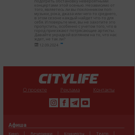
подогреть обстановку невероятными
концертами этой осенью. Независимо от
того, являетесь ли вы поклонником поп-
музыки, рока, джаза или чего-то среднего,
в этом сезоне каждый найдет что-то для
себя. И поверьте мне, вы не захотите это
пропустить, особенно с учетом того, что в
город приезжают потрясающие артисты.
Давайте украдкой взглянем на то, что нас
ждет, не так ли?
12.09.2024
О проекте
Реклама
Контакты
Афиша
Кино
Вечеринки
Концерты
Театр