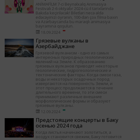
ANİMAFİLM 7-ci Beynəlxalq Animasiya
Festivalı 2-6 oktyabr 2024-cü il tarixlərində
Bakıda keçiriləcək! Biletləri necə əldə
edəcəyinizi öyrənin, 100-dən çox filmə baxın
və Azərbaycanda bu maraqlı animasiya
bayramına qoşulun.
18.09.2024
Грязевые вулканы в
Азербайджане
Грязевой вулканизм - одно из самых
интересных природных геологических
явлений на Земле. К образованию
грязевых вулканов приводят некоторые
геологические, гидрогеологические и
тектонические факторы. Когда смеси газа,
воды и некоторых осадочных пород
извергаются на поверхность Земли, и
этот процесс продолжается в течение
длительного времени, то эти смеси
принимают различные внешние
морфологические формы и образуют
грязевые вулканы.
12.09.2024
Предстоящие концерты в Баку
осенью 2024 года
Когда листья начинают золотиться, а
воздух становится свежим, Баку готовится