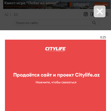
AZ
|
EN
регистрация
вход
Citylife Magazine
0:25
Меню
Каталог
Шопинг
Аксессуары
Grafika
Grafika