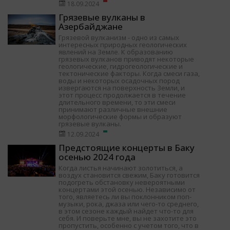
18.09.2024
Грязевые вулканы в
Азербайджане
Грязевой вулканизм - одно из самых
интересных природных геологических
явлений на Земле. К образованию
грязевых вулканов приводят некоторые
геологические, гидрогеологические и
тектонические факторы. Когда смеси газа,
воды и некоторых осадочных пород
извергаются на поверхность Земли, и
этот процесс продолжается в течение
длительного времени, то эти смеси
принимают различные внешние
морфологические формы и образуют
грязевые вулканы.
12.09.2024
Предстоящие концерты в Баку
осенью 2024 года
Когда листья начинают золотиться, а
воздух становится свежим, Баку готовится
подогреть обстановку невероятными
концертами этой осенью. Независимо от
того, являетесь ли вы поклонником поп-
музыки, рока, джаза или чего-то среднего,
в этом сезоне каждый найдет что-то для
себя. И поверьте мне, вы не захотите это
пропустить, особенно с учетом того, что в