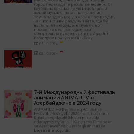
Как только над Баку заходит солнце,
город переходит в режим вечеринок. От
клубов на крышах до уютных баров и
живой музыки - после наступления
темноты здесь всегда что-то происходит.
Так что если вы раздумываете, где бы
выпить или послушать музыку, вот
несколько мест, которые вам
обязательно нужно посетить. Давайте
исследуем ночную жизнь Баку!
06.10.2024
02.10.2024
7-й Международный фестиваль
анимации ANIMAFILM в
Азербайджане в 2024 году
ANİMAFİLM 7-ci Beynəlxalq Animasiya
Festivalı 2-6 oktyabr 2024-cü il tarixlərində
Bakıda keçiriləcək! Biletləri necə əldə
edəcəyinizi öyrənin, 100-dən çox filmə baxın
və Azərbaycanda bu maraqlı animasiya
bayramına qoşulun.