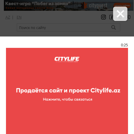
AZ
|
EN
регистрация
вход
Citylife Magazine
0:25
Меню
Каталог
Торговые центры
Azure
Azure