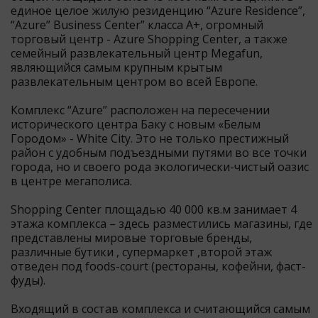
единое целое жилую резиденцию “Azure Residence”,
“Azure” Business Center” класса А+, огромный
торговый центр - Azure Shopping Center, а также
семейный развлекательный центр Megafun,
являющийся самым крупным крытым
развлекательным центром во всей Европе.
Комплекс “Azure” расположен на пересечении
исторического центра Баку с новым «Белым
Городом» - White City. Это не только престижный
район с удобным подъездными путями во все точки
города, но и своего рода экологически-чистый оазис
в центре мегаполиса.
Shopping Center площадью 40 000 кв.м занимает 4
этажа комплекса – здесь разместились магазины, где
представлены мировые торговые бренды,
различные бутики , супермаркет ,второй этаж
отведен под foods-court (рестораны, кофейни, фаст-
фуды).
Входящий в состав комплекса и считающийся самым