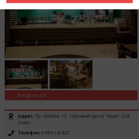
Все фото (2)
Адрес:
Пр. Нобеля, 15, Торговый Центр "Azure" (2-й
этаж)
Телефон:
(+994 12) 922