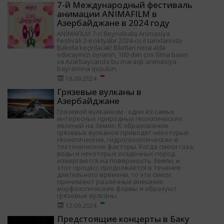
7-й Международный фестиваль
анимации ANIMAFILM в
Азербайджане в 2024 году
ANİMAFİLM 7-ci Beynəlxalq Animasiya
Festivalı 2-6 oktyabr 2024-cü il tarixlərində
Bakıda keçiriləcək! Biletləri necə əldə
edəcəyinizi öyrənin, 100-dən çox filmə baxın
və Azərbaycanda bu maraqlı animasiya
bayramına qoşulun.
18.09.2024
Грязевые вулканы в
Азербайджане
Грязевой вулканизм - одно из самых
интересных природных геологических
явлений на Земле. К образованию
грязевых вулканов приводят некоторые
геологические, гидрогеологические и
тектонические факторы. Когда смеси газа,
воды и некоторых осадочных пород
извергаются на поверхность Земли, и
этот процесс продолжается в течение
длительного времени, то эти смеси
принимают различные внешние
морфологические формы и образуют
грязевые вулканы.
12.09.2024
Предстоящие концерты в Баку