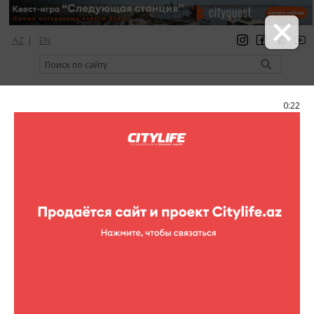
AZ
|
EN
регистрация
вход
Citylife Magazine
0:22
Меню
Каталог
Рестораны
Фаст-фуд
Dolmaci
Dolmaci