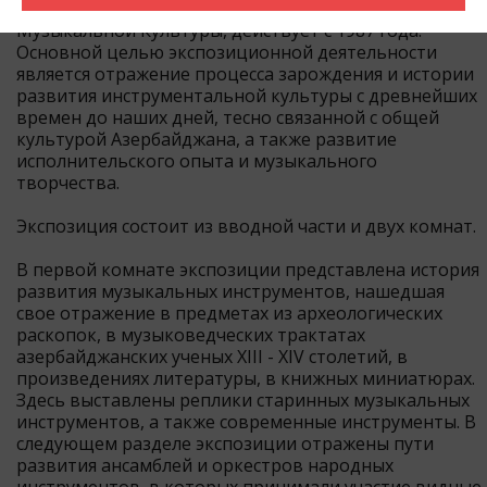
Азербайджанского Государственного Музея
Музыкальной Культуры, действует с 1987 года.
Основной целью экспозиционной деятельности
является отражение процесса зарождения и истории
развития инструментальной культуры с древнейших
времен до наших дней, тесно связанной с общей
культурой Азербайджана, а также развитие
исполнительского опыта и музыкального
творчества.
Экспозиция состоит из вводной части и двух комнат.
В первой комнате экспозиции представлена история
развития музыкальных инструментов, нашедшая
свое отражение в предметах из археологических
раскопок, в музыковедческих трактатах
азербайджанских ученых XIII - XIV столетий, в
произведениях литературы, в книжных миниатюрах.
Здесь выставлены реплики старинных музыкальных
инструментов, а также современные инструменты. В
следующем разделе экспозиции отражены пути
развития ансамблей и оркестров народных