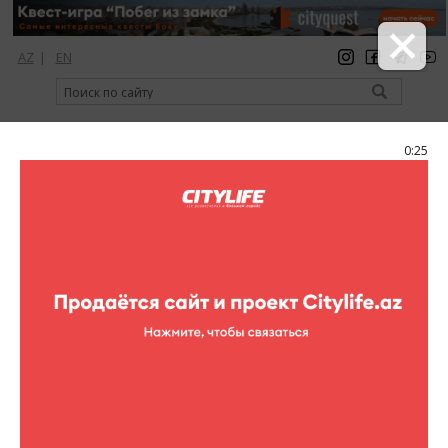
AZ
|
EN
регистрация
вход
Citylife Magazine
0:25
Меню
Каталог
Музеи
Музей народных музыкальных
инструментов
Музей народных музыкальных
инструментов
Постоянная выставка народных музыкальных
инструментов, являющаяся филиалом