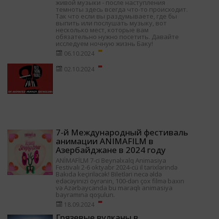
живой музыки - после наступления
темноты здесь всегда что-то происходит.
Так что если вы раздумываете, где бы
выпить или послушать музыку, вот
несколько мест, которые вам
обязательно нужно посетить. Давайте
исследуем ночную жизнь Баку!
06.10.2024
02.10.2024
7-й Международный фестиваль
анимации ANIMAFILM в
Азербайджане в 2024 году
ANİMAFİLM 7-ci Beynəlxalq Animasiya
Festivalı 2-6 oktyabr 2024-cü il tarixlərində
Bakıda keçiriləcək! Biletləri necə əldə
edəcəyinizi öyrənin, 100-dən çox filmə baxın
və Azərbaycanda bu maraqlı animasiya
bayramına qoşulun.
18.09.2024
Грязевые вулканы в