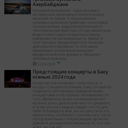
Азербайджане
Грязевой вулканизм - одно из самых
интересных природных геологических
явлений на Земле. К образованию
грязевых вулканов приводят некоторые
геологические, гидрогеологические и
тектонические факторы. Когда смеси газа,
воды и некоторых осадочных пород
извергаются на поверхность Земли, и
этот процесс продолжается в течение
длительного времени, то эти смеси
принимают различные внешние
морфологические формы и образуют
грязевые вулканы.
12.09.2024
Предстоящие концерты в Баку
осенью 2024 года
Когда листья начинают золотиться, а
воздух становится свежим, Баку готовится
подогреть обстановку невероятными
концертами этой осенью. Независимо от
того, являетесь ли вы поклонником поп-
музыки, рока, джаза или чего-то среднего,
в этом сезоне каждый найдет что-то для
себя. И поверьте мне, вы не захотите это
пропустить, особенно с учетом того, что в
город приезжают потрясающие артисты.
Давайте украдкой взглянем на то, что нас
ждет, не так ли?