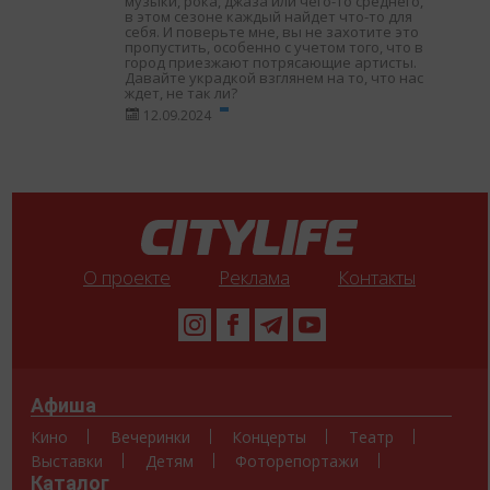
музыки, рока, джаза или чего-то среднего,
в этом сезоне каждый найдет что-то для
себя. И поверьте мне, вы не захотите это
пропустить, особенно с учетом того, что в
город приезжают потрясающие артисты.
Давайте украдкой взглянем на то, что нас
ждет, не так ли?
12.09.2024
О проекте
Реклама
Контакты
Афиша
Кино
Вечеринки
Концерты
Театр
Выставки
Детям
Фоторепортажи
Каталог