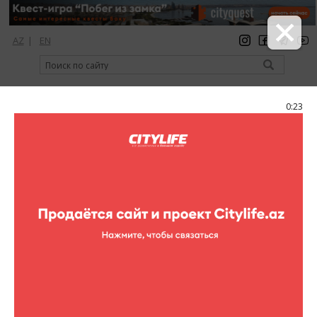
AZ
|
EN
регистрация
вход
Citylife Magazine
0:23
Меню
Каталог
Выставочные залы
Центр Гейдара Алиева
Центр Гейдара Алиева