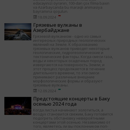
edəcəyinizi öyrənin, 100-dən çox filmə baxın
və Azərbaycanda bu maraqlı animasiya
bayramına qoşulun.
18.09.2024
Грязевые вулканы в
Азербайджане
Грязевой вулканизм - одно из самых
интересных природных геологических
явлений на Земле. К образованию
грязевых вулканов приводят некоторые
геологические, гидрогеологические и
тектонические факторы. Когда смеси газа,
воды и некоторых осадочных пород
извергаются на поверхность Земли, и
этот процесс продолжается в течение
длительного времени, то эти смеси
принимают различные внешние
морфологические формы и образуют
грязевые вулканы.
12.09.2024
Предстоящие концерты в Баку
осенью 2024 года
Когда листья начинают золотиться, а
воздух становится свежим, Баку готовится
подогреть обстановку невероятными
концертами этой осенью. Независимо от
того, являетесь ли вы поклонником поп-