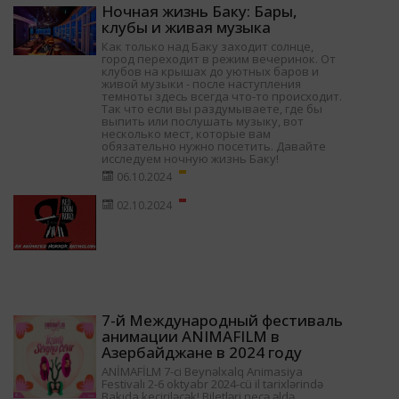
Ночная жизнь Баку: Бары,
клубы и живая музыка
Как только над Баку заходит солнце,
город переходит в режим вечеринок. От
клубов на крышах до уютных баров и
живой музыки - после наступления
темноты здесь всегда что-то происходит.
Так что если вы раздумываете, где бы
выпить или послушать музыку, вот
несколько мест, которые вам
обязательно нужно посетить. Давайте
исследуем ночную жизнь Баку!
06.10.2024
02.10.2024
7-й Международный фестиваль
анимации ANIMAFILM в
Азербайджане в 2024 году
ANİMAFİLM 7-ci Beynəlxalq Animasiya
Festivalı 2-6 oktyabr 2024-cü il tarixlərində
Bakıda keçiriləcək! Biletləri necə əldə