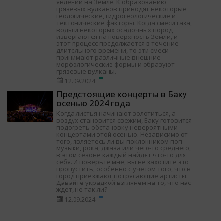
явлений на Земле. К образованию
грязевых вулканов приводят некоторые
геологические, гидрогеологические и
тектонические факторы. Когда смеси газа,
воды и некоторых осадочных пород
извергаются на поверхность Земли, и
этот процесс продолжается в течение
длительного времени, то эти смеси
принимают различные внешние
морфологические формы и образуют
грязевые вулканы.
12.09.2024
Предстоящие концерты в Баку
осенью 2024 года
Когда листья начинают золотиться, а
воздух становится свежим, Баку готовится
подогреть обстановку невероятными
концертами этой осенью. Независимо от
того, являетесь ли вы поклонником поп-
музыки, рока, джаза или чего-то среднего,
в этом сезоне каждый найдет что-то для
себя. И поверьте мне, вы не захотите это
пропустить, особенно с учетом того, что в
город приезжают потрясающие артисты.
Давайте украдкой взглянем на то, что нас
ждет, не так ли?
12.09.2024