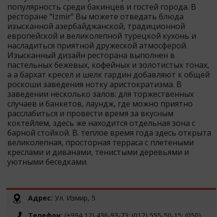
популярность среди бакинцев и гостей города. В
ресторане "Izmir" Вы можете отведать блюда
изысканной азербайджанской, традиционной
европейской и великолепной турецкой кухонь и
насладиться приятной дружеской атмосферой.
Изысканный дизайн ресторана выполнен в
пастельных бежевых, кофейных и золотистых тонах,
а а бархат кресел и шелк гардин добавляют к общей
роскоши заведения нотку аристократизма. В
заведении несколько залов: для торжественных
случаев и банкетов, лаундж, где можно приятно
расслабиться и провести время за вкусным
коктейлем, здесь же находится отдельная зона с
барной стойкой. В. теплое время года здесь открыта
великолепная, просторная терраса с плетеными
креслами и диванами, тенистыми деревьями и
уютными беседками.
Адрес:
Ул. Измир, 5
Телефон:
(+994 12) 436-93-73; (012) 555-50-15; (050)