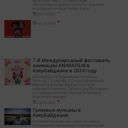
несколько мест, которые вам
обязательно нужно посетить. Давайте
исследуем ночную жизнь Баку!
06.10.2024
02.10.2024
7-й Международный фестиваль
анимации ANIMAFILM в
Азербайджане в 2024 году
ANİMAFİLM 7-ci Beynəlxalq Animasiya
Festivalı 2-6 oktyabr 2024-cü il tarixlərində
Bakıda keçiriləcək! Biletləri necə əldə
edəcəyinizi öyrənin, 100-dən çox filmə baxın
və Azərbaycanda bu maraqlı animasiya
bayramına qoşulun.
18.09.2024
Грязевые вулканы в
Азербайджане
Грязевой вулканизм - одно из самых
интересных природных геологических