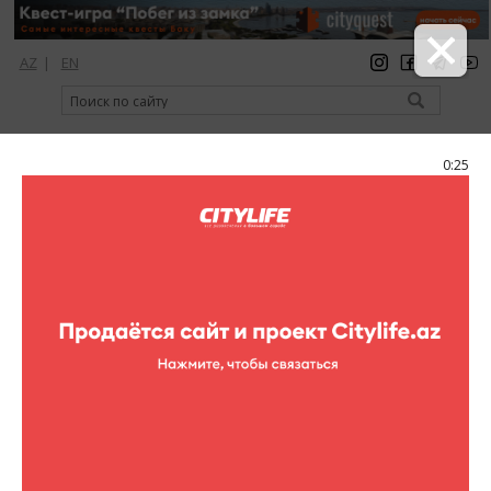
AZ
|
EN
регистрация
вход
Citylife Magazine
0:25
Меню
Каталог
Рестораны
Рестораны
Izmir restaurant &
lounge
Izmir restaurant & lounge