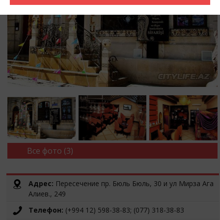
Все фото (3)
Адрес:
Пересечение пр. Бюль Бюль, 30 и ул Мирза Ага
Алиев., 249
Телефон:
(+994 12) 598-38-83; (077) 318-38-83