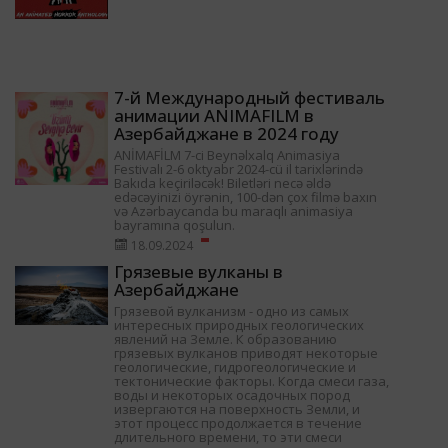
7-й Международный фестиваль
анимации ANIMAFILM в
Азербайджане в 2024 году
ANİMAFİLM 7-ci Beynəlxalq Animasiya
Festivalı 2-6 oktyabr 2024-cü il tarixlərində
Bakıda keçiriləcək! Biletləri necə əldə
edəcəyinizi öyrənin, 100-dən çox filmə baxın
və Azərbaycanda bu maraqlı animasiya
bayramına qoşulun.
18.09.2024
Грязевые вулканы в
Азербайджане
Грязевой вулканизм - одно из самых
интересных природных геологических
явлений на Земле. К образованию
грязевых вулканов приводят некоторые
геологические, гидрогеологические и
тектонические факторы. Когда смеси газа,
воды и некоторых осадочных пород
извергаются на поверхность Земли, и
этот процесс продолжается в течение
длительного времени, то эти смеси