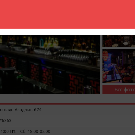
Все фото
лощадь Азадлыг, 674
 *6363
1:00 Пт. - Сб. 18:00-02:00