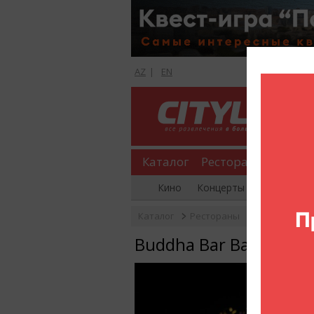
AZ
|
EN
Каталог
Рестораны
Шопи
Кино
Концерты
Вечеринки
Каталог
Рестораны
Рестораны
Buddha Bar Baku