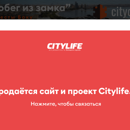
C
нг
Фоторепортажи
Конкурсы
Выставки
Театр
Детям
Buddha Bar Baku