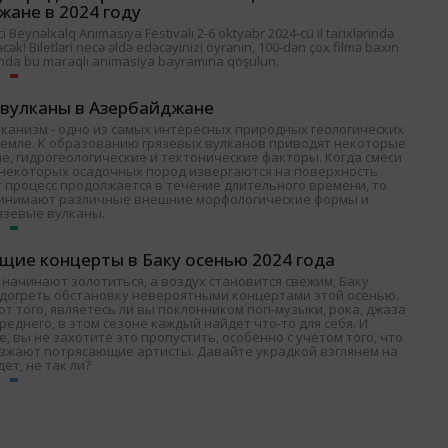
жане в 2024 году
 Beynəlxalq Animasiya Festivalı 2-6 oktyabr 2024-cü il tarixlərində
əcək! Biletləri necə əldə edəcəyinizi öyrənin, 100-dən çox filmə baxın
nda bu maraqlı animasiya bayramına qoşulun.
 вулканы в Азербайджане
лканизм - одно из самых интересных природных геологических
Земле. К образованию грязевых вулканов приводят некоторые
е, гидрогеологические и тектонические факторы. Когда смеси
и некоторых осадочных пород извергаются на поверхность
т процесс продолжается в течение длительного времени, то
ринимают различные внешние морфологические формы и
язевые вулканы.
щие концерты в Баку осенью 2024 года
 начинают золотиться, а воздух становится свежим, Баку
одогреть обстановку невероятными концертами этой осенью.
т того, являетесь ли вы поклонником поп-музыки, рока, джаза
среднего, в этом сезоне каждый найдет что-то для себя. И
, вы не захотите это пропустить, особенно с учетом того, что
езжают потрясающие артисты. Давайте украдкой взглянем на
дет, не так ли?