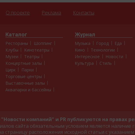
О проекте
Реклама
Контакты
Каталог
Журнал
Рестораны
Шоппинг
Музыка
Город
Еда
Клубы
Кинотеатры
Кино
Технологии
Музеи
Театры
Интересное
Новости
Концертные залы
Культура
Стиль
Цирк
Парки
Торговые центры
Выставочные залы
Аквапарки и бассейны
"Новости компаний" и PR публикуются на правах р
алов сайта обязательным условием является наличие г
на страницу расположения исходной статьи с указанием