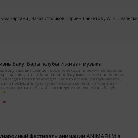
ми картами , Заказ столиков , Прием банкетов , Wi-Fi , Напитки 
знь Баку: Бары, клубы и живая музыка
ад Баку заходит солнце, город переходит в режим вечеринок.
 крышах до уютных баров и живой музыки - после наступления
ь всегда что-то происходит. Так что если вы раздумываете,
ь или послушать музыку, вот несколько мест, которые вам
 нужно посетить. Давайте исследуем ночную жизнь Баку!
ународный фестиваль анимации ANIMAFILM в