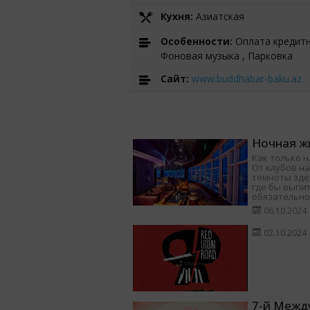
Кухня:
Азиатская
Особенности:
Оплата кредитны
Фоновая музыка , Парковка
Cайт:
www.buddhabar-baku.az
Ночная жи
Как только н
От клубов на
темноты здес
где бы выпит
обязательно
06.10.2024
02.10.2024
7-й Межд