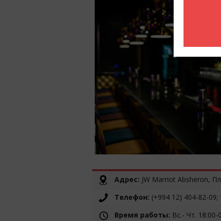
Адрес:
JW Marriot Absheron, П
Телефон:
(+994 12) 404-82-09;
Время работы:
Вс.- Чт. 18:00-0