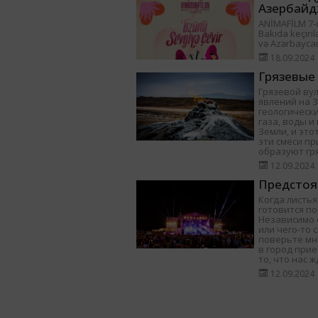
Азербайд
ANİMAFİLM 7-ci
Bakıda keçiril
və Azərbayca
18.09.2024
Грязевые
Грязевой ву
явлений на 
геологически
газа, воды 
Земли, и это
эти смеси п
образуют гр
12.09.2024
Предстоя
Когда листья
готовится п
Независимо о
или чего-то 
поверьте мне
в город при
то, что нас ж
12.09.2024