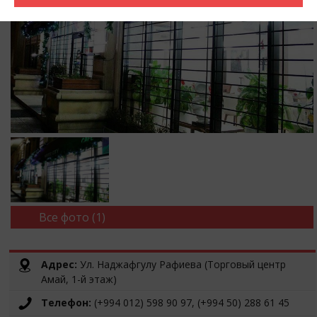
Все фото (1)
Адрес:
Ул. Наджафгулу Рафиева (Торговый центр
Амай, 1-й этаж)
Телефон:
(+994 012) 598 90 97, (+994 50) 288 61 45