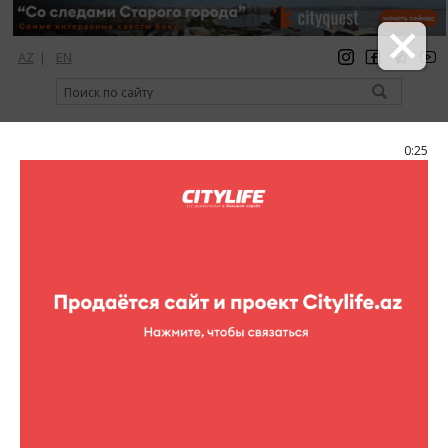
AZ
|
EN
регистрация
вход
Citylife Magazine
0:25
Меню
Каталог
Рестораны
White City Lounge
White City Lounge