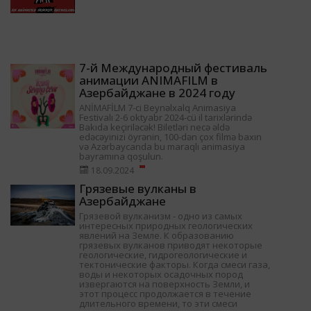
7-й Международный фестиваль
анимации ANIMAFILM в
Азербайджане в 2024 году
ANİMAFİLM 7-ci Beynəlxalq Animasiya
Festivalı 2-6 oktyabr 2024-cü il tarixlərində
Bakıda keçiriləcək! Biletləri necə əldə
edəcəyinizi öyrənin, 100-dən çox filmə baxın
və Azərbaycanda bu maraqlı animasiya
bayramına qoşulun.
18.09.2024
Грязевые вулканы в
Азербайджане
Грязевой вулканизм - одно из самых
интересных природных геологических
явлений на Земле. К образованию
грязевых вулканов приводят некоторые
геологические, гидрогеологические и
тектонические факторы. Когда смеси газа,
воды и некоторых осадочных пород
извергаются на поверхность Земли, и
этот процесс продолжается в течение
длительного времени, то эти смеси