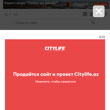
AZ
|
EN
регистрация
вход
Citylife Magazine
0:25
Меню
Каталог
Музеи
Культура/Искусство
Музей
музыкальной культуры Азербайджана
Музей музыкальной культуры
Азербайджана