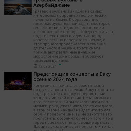
Азербайджане
Грязевой вулканизм - одно из самых
интересных природных геологических
явлений на Земле. К образованию
грязевых вулканов приводят некоторые
геологические, гидрогеологические и
тектонические факторы. Когда смеси газа,
воды и некоторых осадочных пород
извергаются на поверхность Земли, и
этот процесс продолжается в течение
длительного времени, то эти смеси
принимают различные внешние
морфологические формы и образуют
грязевые вулканы.
12.09.2024
Предстоящие концерты в Баку
осенью 2024 года
Когда листья начинают золотиться, а
воздух становится свежим, Баку готовится
подогреть обстановку невероятными
концертами этой осенью. Независимо от
того, являетесь ли вы поклонником поп-
музыки, рока, джаза или чего-то среднего,
в этом сезоне каждый найдет что-то для
себя. И поверьте мне, вы не захотите это
пропустить, особенно с учетом того, что в
город приезжают потрясающие артисты.
Давайте украдкой взглянем на то, что нас
ждет, не так ли?