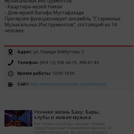
музыкальных инструментов.
- Квартира-музей Ниязи
- Дом-музей Вагифа Мустафазаде
При музее функционирует ансамбль "Старинных
Музыкальных Инструментов", состоящий из 14
человек.
Адрес:
ул. Рашида Бейбутова, 5
Телефон:
(994 12) 598-44-79, 498-81-84
Время работы:
10:00-18:00
Cайт:
http:www.musicmuseum.azruindex.php
Ночная жизнь Баку: Бары,
клубы и живая музыка
Как только над Баку заходит солнце,
город переходит в режим вечеринок. От
клубов на крышах до уютных баров и