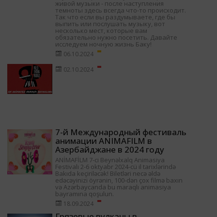
живой музыки - после наступления
темноты здесь всегда что-то происходит.
Так что если вы раздумываете, где бы
выпить или послушать музыку, вот
несколько мест, которые вам
обязательно нужно посетить. Давайте
исследуем ночную жизнь Баку!
06.10.2024
02.10.2024
7-й Международный фестиваль
анимации ANIMAFILM в
Азербайджане в 2024 году
ANİMAFİLM 7-ci Beynəlxalq Animasiya
Festivalı 2-6 oktyabr 2024-cü il tarixlərində
Bakıda keçiriləcək! Biletləri necə əldə
edəcəyinizi öyrənin, 100-dən çox filmə baxın
və Azərbaycanda bu maraqlı animasiya
bayramına qoşulun.
18.09.2024
Грязевые вулканы в