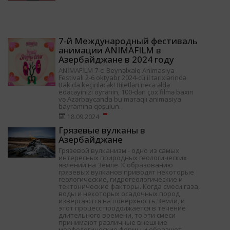
7-й Международный фестиваль
анимации ANIMAFILM в
Азербайджане в 2024 году
ANİMAFİLM 7-ci Beynəlxalq Animasiya
Festivalı 2-6 oktyabr 2024-cü il tarixlərində
Bakıda keçiriləcək! Biletləri necə əldə
edəcəyinizi öyrənin, 100-dən çox filmə baxın
və Azərbaycanda bu maraqlı animasiya
bayramına qoşulun.
18.09.2024
Грязевые вулканы в
Азербайджане
Грязевой вулканизм - одно из самых
интересных природных геологических
явлений на Земле. К образованию
грязевых вулканов приводят некоторые
геологические, гидрогеологические и
тектонические факторы. Когда смеси газа,
воды и некоторых осадочных пород
извергаются на поверхность Земли, и
этот процесс продолжается в течение
длительного времени, то эти смеси
принимают различные внешние
морфологические формы и образуют