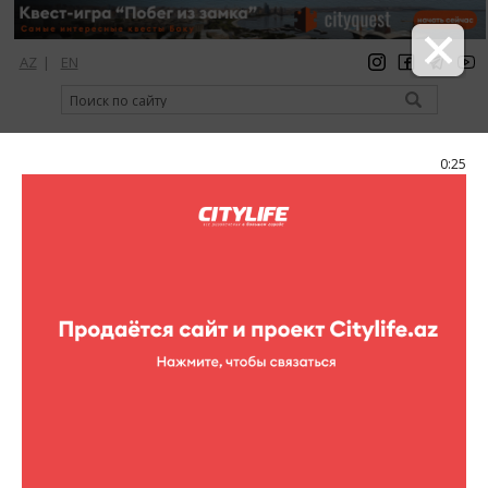
AZ
|
EN
регистрация
вход
Citylife Magazine
0:25
Меню
Каталог
Шопинг
Одежда
Isabel Garcia
Isabel Garcia
Адрес:
Пр-т Ф.Х.Хойского, (Ganjlik Mall, 1-ый этаж)
Телефон:
(+994 12) 599 15 24