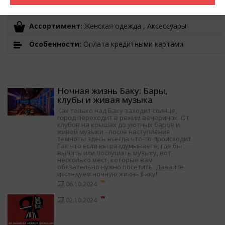
Время работы:
10:00-22:00
Ассортимент:
Женская одежда , Аксессуары
Особенности:
Оплата кредитными картами
Ночная жизнь Баку: Бары,
клубы и живая музыка
Как только над Баку заходит солнце,
город переходит в режим вечеринок. От
клубов на крышах до уютных баров и
живой музыки - после наступления
темноты здесь всегда что-то происходит.
Так что если вы раздумываете, где бы
выпить или послушать музыку, вот
несколько мест, которые вам
обязательно нужно посетить. Давайте
исследуем ночную жизнь Баку!
06.10.2024
02.10.2024