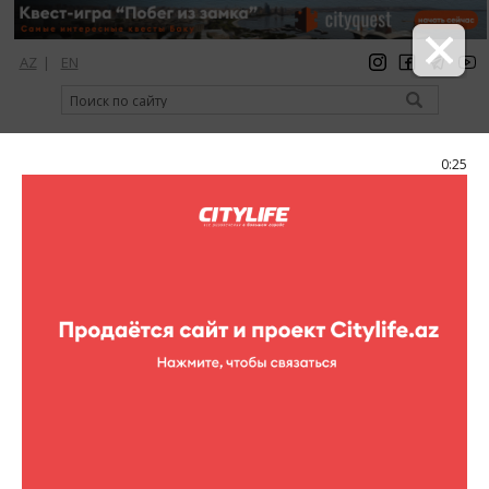
AZ
|
EN
регистрация
вход
Citylife Magazine
0:25
Меню
Каталог
Шопинг
Обувь
Carlo Pazolini
Carlo Pazolini
Адрес:
Пр-т Ф.Х.Хойского, (Ganjlik Mall, 2-й этаж)
Телефон:
(+994 12) 404 14 28