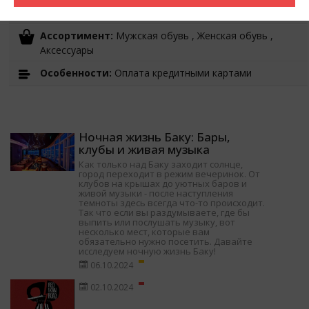
Время работы:
10:00-22:00
Ассортимент:
Мужская обувь , Женская обувь ,
Аксессуары
Особенности:
Оплата кредитными картами
Ночная жизнь Баку: Бары,
клубы и живая музыка
Как только над Баку заходит солнце,
город переходит в режим вечеринок. От
клубов на крышах до уютных баров и
живой музыки - после наступления
темноты здесь всегда что-то происходит.
Так что если вы раздумываете, где бы
выпить или послушать музыку, вот
несколько мест, которые вам
обязательно нужно посетить. Давайте
исследуем ночную жизнь Баку!
06.10.2024
02.10.2024