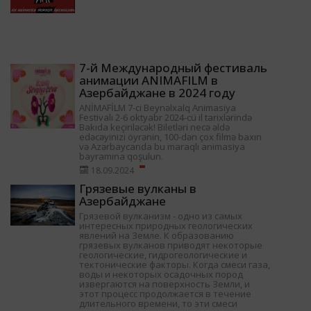
7-й Международный фестиваль
анимации ANIMAFILM в
Азербайджане в 2024 году
ANİMAFİLM 7-ci Beynəlxalq Animasiya
Festivalı 2-6 oktyabr 2024-cü il tarixlərində
Bakıda keçiriləcək! Biletləri necə əldə
edəcəyinizi öyrənin, 100-dən çox filmə baxın
və Azərbaycanda bu maraqlı animasiya
bayramına qoşulun.
18.09.2024
Грязевые вулканы в
Азербайджане
Грязевой вулканизм - одно из самых
интересных природных геологических
явлений на Земле. К образованию
грязевых вулканов приводят некоторые
геологические, гидрогеологические и
тектонические факторы. Когда смеси газа,
воды и некоторых осадочных пород
извергаются на поверхность Земли, и
этот процесс продолжается в течение
длительного времени, то эти смеси