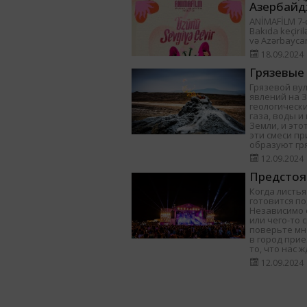
Азербайд
ANİMAFİLM 7-ci
Bakıda keçiril
və Azərbayca
18.09.2024
Грязевые
Грязевой ву
явлений на 
геологически
газа, воды 
Земли, и это
эти смеси п
образуют гр
12.09.2024
Предстоя
Когда листья
готовится п
Независимо о
или чего-то 
поверьте мне
в город при
то, что нас ж
12.09.2024