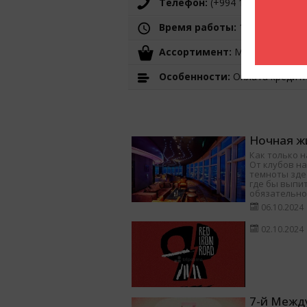
Телефон:
(+994 12) 599 15 37
Время работы:
10:00-22:00
Ассортимент:
Мужская одежда
Особенности:
Оплата кредит
Ночная жи
Как только н
От клубов на
темноты здес
где бы выпит
обязательно
06.10.2024
02.10.2024
7-й Межд