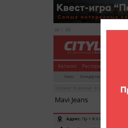
AZ
|
EN
Каталог
Рестораны
Шопи
Кино
Концерты
Вечеринки
Каталог
Шопинг
Одежда
Mavi
Mavi Jeans
Адрес:
Пр-т Ф.Х.Хойского, (Ganj