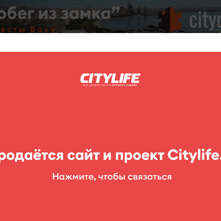
C
нг
Фоторепортажи
Конкурсы
Выставки
Театр
Детям
 Jeans
lik Mall, 2-й этаж)