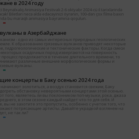
жане в 2024 году
 Beynəlxalq Animasiya Festivalı 2-6 oktyabr 2024-cü il tarixlərində
əcək! Biletləri necə əldə edəcəyinizi öyrənin, 100-dən çox filmə baxın
nda bu maraqlı animasiya bayramına qoşulun.
 вулканы в Азербайджане
лканизм - одно из самых интересных природных геологических
Земле. К образованию грязевых вулканов приводят некоторые
е, гидрогеологические и тектонические факторы. Когда смеси
и некоторых осадочных пород извергаются на поверхность
т процесс продолжается в течение длительного времени, то
ринимают различные внешние морфологические формы и
язевые вулканы.
щие концерты в Баку осенью 2024 года
 начинают золотиться, а воздух становится свежим, Баку
одогреть обстановку невероятными концертами этой осенью.
т того, являетесь ли вы поклонником поп-музыки, рока, джаза
среднего, в этом сезоне каждый найдет что-то для себя. И
, вы не захотите это пропустить, особенно с учетом того, что
езжают потрясающие артисты. Давайте украдкой взглянем на
дет, не так ли?