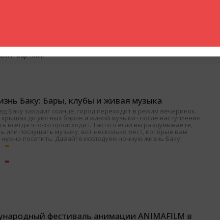
 , Женская одежда , Аксессуары
ными картами
знь Баку: Бары, клубы и живая музыка
ад Баку заходит солнце, город переходит в режим вечеринок.
 крышах до уютных баров и живой музыки - после наступления
ь всегда что-то происходит. Так что если вы раздумываете,
ь или послушать музыку, вот несколько мест, которые вам
 нужно посетить. Давайте исследуем ночную жизнь Баку!
ународный фестиваль анимации ANIMAFILM в