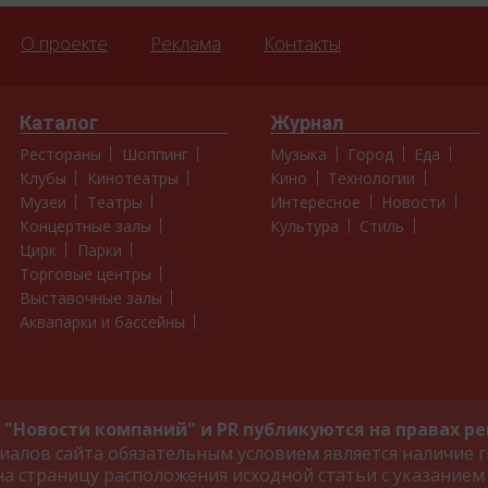
О проекте
Реклама
Контакты
Каталог
Журнал
Рестораны
Шоппинг
Музыка
Город
Еда
Клубы
Кинотеатры
Кино
Технологии
Музеи
Театры
Интересное
Новости
Концертные залы
Культура
Стиль
Цирк
Парки
Торговые центры
Выставочные залы
Аквапарки и бассейны
"Новости компаний" и PR публикуются на правах р
алов сайта обязательным условием является наличие г
на страницу расположения исходной статьи с указанием