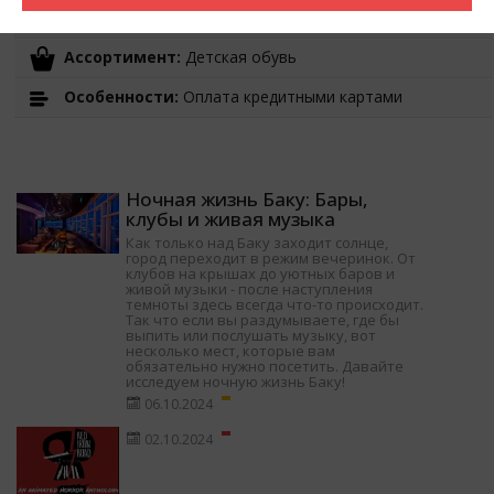
Время работы:
10:00-22:00
Ассортимент:
Детская обувь
Особенности:
Оплата кредитными картами
Ночная жизнь Баку: Бары,
клубы и живая музыка
Как только над Баку заходит солнце,
город переходит в режим вечеринок. От
клубов на крышах до уютных баров и
живой музыки - после наступления
темноты здесь всегда что-то происходит.
Так что если вы раздумываете, где бы
выпить или послушать музыку, вот
несколько мест, которые вам
обязательно нужно посетить. Давайте
исследуем ночную жизнь Баку!
06.10.2024
02.10.2024