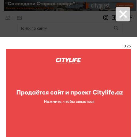
AZ
|
EN
регистрация
вход
Citylife Magazine
0:25
Меню
Каталог
Шопинг
Обувь
Pabloski
Pabloski
Адрес:
Пр-т Ф.Х.Хойского, (Ganjlik Mall, 3-й этаж)
Телефон:
(+994 12) 404 88 39