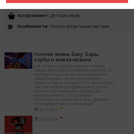
Время работы:
10:00-22:00
Ассортимент:
Детская обувь
Особенности:
Оплата кредитными картами
Ночная жизнь Баку: Бары,
клубы и живая музыка
Как только над Баку заходит солнце,
город переходит в режим вечеринок. От
клубов на крышах до уютных баров и
живой музыки - после наступления
темноты здесь всегда что-то происходит.
Так что если вы раздумываете, где бы
выпить или послушать музыку, вот
несколько мест, которые вам
обязательно нужно посетить. Давайте
исследуем ночную жизнь Баку!
06.10.2024
02.10.2024