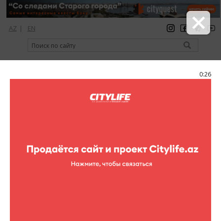
AZ
|
EN
регистрация
вход
Citylife Magazine
0:25
Меню
Каталог
Шопинг
Обувь
Pabloski
Pabloski
Адрес:
Пр-т Ф.Х.Хойского, (Ganjlik Mall, 3-й этаж)
Телефон:
(+994 12) 404 88 39