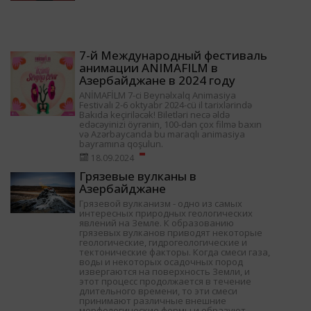
7-й Международный фестиваль
анимации ANIMAFILM в
Азербайджане в 2024 году
ANİMAFİLM 7-ci Beynəlxalq Animasiya
Festivalı 2-6 oktyabr 2024-cü il tarixlərində
Bakıda keçiriləcək! Biletləri necə əldə
edəcəyinizi öyrənin, 100-dən çox filmə baxın
və Azərbaycanda bu maraqlı animasiya
bayramına qoşulun.
18.09.2024
Грязевые вулканы в
Азербайджане
Грязевой вулканизм - одно из самых
интересных природных геологических
явлений на Земле. К образованию
грязевых вулканов приводят некоторые
геологические, гидрогеологические и
тектонические факторы. Когда смеси газа,
воды и некоторых осадочных пород
извергаются на поверхность Земли, и
этот процесс продолжается в течение
длительного времени, то эти смеси
принимают различные внешние
морфологические формы и образуют