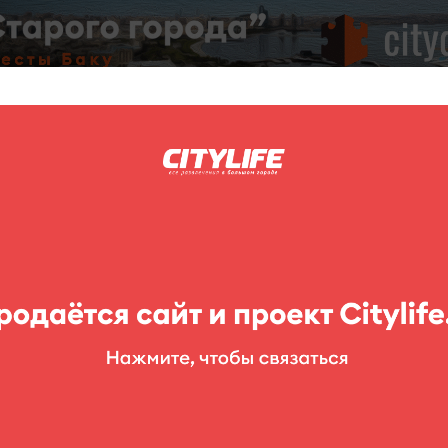
C
нг
Фоторепортажи
Конкурсы
Выставки
Театр
Детям
ереи
Центр современного искусства (Ул. Г. Гаджиева 11/19)
кусства (Ул. Г. Гаджиева 11/19)