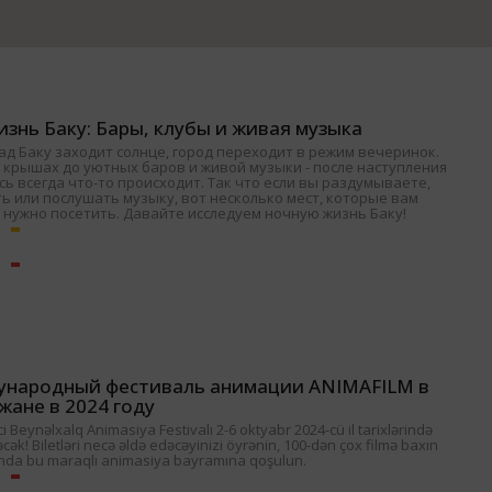
знь Баку: Бары, клубы и живая музыка
ад Баку заходит солнце, город переходит в режим вечеринок.
 крышах до уютных баров и живой музыки - после наступления
ь всегда что-то происходит. Так что если вы раздумываете,
ь или послушать музыку, вот несколько мест, которые вам
 нужно посетить. Давайте исследуем ночную жизнь Баку!
ународный фестиваль анимации ANIMAFILM в
жане в 2024 году
 Beynəlxalq Animasiya Festivalı 2-6 oktyabr 2024-cü il tarixlərində
əcək! Biletləri necə əldə edəcəyinizi öyrənin, 100-dən çox filmə baxın
nda bu maraqlı animasiya bayramına qoşulun.