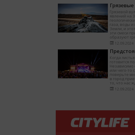
Грязевые
Грязевой ву
явлений на 
геологически
газа, воды 
Земли, и это
эти смеси п
образуют гр
12.09.2024
Предстоя
Когда листья
готовится п
Независимо о
или чего-то 
поверьте мне
в город при
то, что нас ж
12.09.2024