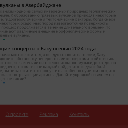
 вулканы в Азербайджане
лканизм - одно из самых интересных природных геологических
Земле. К образованию грязевых вулканов приводят некоторые
е, гидрогеологические и тектонические факторы. Когда смеси
и некоторых осадочных пород извергаются на поверхность
т процесс продолжается в течение длительного времени, то
ринимают различные внешние морфологические формы и
язевые вулканы.
щие концерты в Баку осенью 2024 года
 начинают золотиться, а воздух становится свежим, Баку
одогреть обстановку невероятными концертами этой осенью.
т того, являетесь ли вы поклонником поп-музыки, рока, джаза
среднего, в этом сезоне каждый найдет что-то для себя. И
, вы не захотите это пропустить, особенно с учетом того, что
езжают потрясающие артисты. Давайте украдкой взглянем на
дет, не так ли?
О проекте
Реклама
Контакты