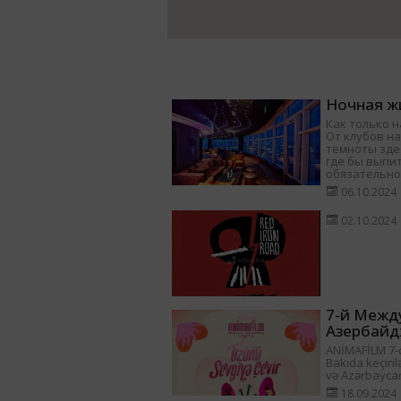
Ночная жи
Как только н
От клубов на
темноты здес
где бы выпит
обязательно
06.10.2024
02.10.2024
7-й Межд
Азербайд
ANİMAFİLM 7-ci
Bakıda keçiril
və Azərbayca
18.09.2024