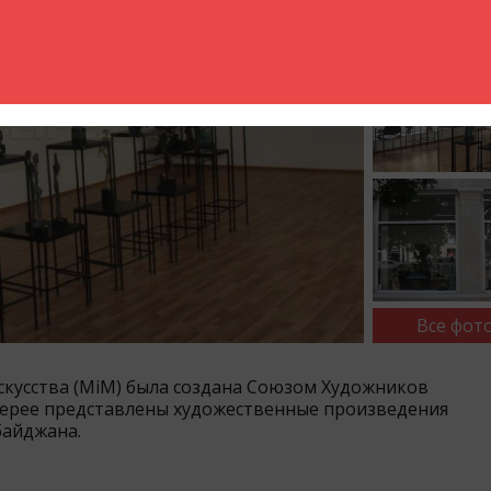
Все фото
скусства (МiM) была создана Союзом Художников
алерее представлены художественные произведения
байджана.