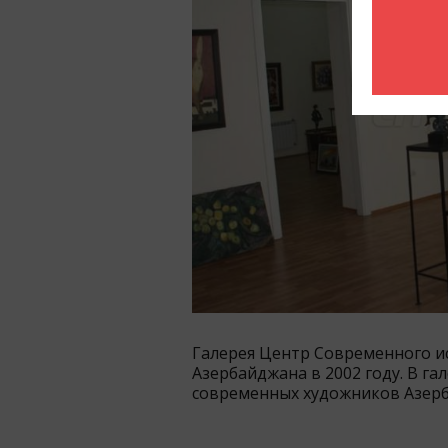
Галерея Центр Современного и
Азербайджана в 2002 году. В г
современных художников Азер