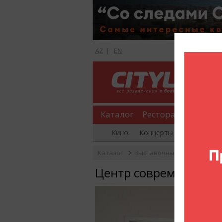
AZ
|
EN
Каталог
Рестораны
Шопи
Кино
Концерты
Вечеринки
Каталог
Выставочные залы
Гал
Центр современного ис