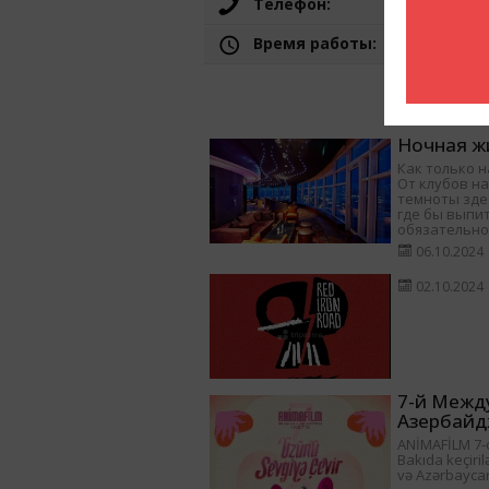
Телефон:
Время работы:
Ночная жи
Как только н
От клубов на
темноты здес
где бы выпит
обязательно
06.10.2024
02.10.2024
7-й Межд
Азербайд
ANİMAFİLM 7-ci
Bakıda keçiril
və Azərbayca