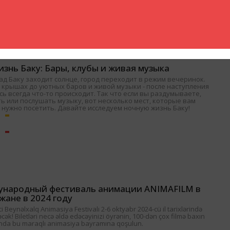
знь Баку: Бары, клубы и живая музыка
ад Баку заходит солнце, город переходит в режим вечеринок.
 крышах до уютных баров и живой музыки - после наступления
ь всегда что-то происходит. Так что если вы раздумываете,
ь или послушать музыку, вот несколько мест, которые вам
 нужно посетить. Давайте исследуем ночную жизнь Баку!
ународный фестиваль анимации ANIMAFILM в
жане в 2024 году
 Beynəlxalq Animasiya Festivalı 2-6 oktyabr 2024-cü il tarixlərində
əcək! Biletləri necə əldə edəcəyinizi öyrənin, 100-dən çox filmə baxın
nda bu maraqlı animasiya bayramına qoşulun.