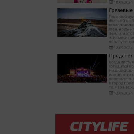
18.09.2024
Грязевые
Грязевой ву
явлений на 
геологически
газа, воды 
Земли, и это
эти смеси п
образуют гр
12.09.2024
Предстоя
Когда листья
готовится п
Независимо о
или чего-то 
поверьте мне
в город при
то, что нас ж
12.09.2024