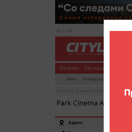
AZ
|
EN
Каталог
Рестораны
Шопи
Кино
Концерты
Вечеринки
Каталог
Кинотеатры
Park Cinem
Park Cinema Amburan
Адрес: