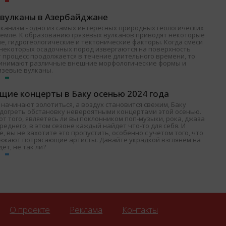
 вулканы в Азербайджане
лканизм - одно из самых интересных природных геологических
Земле. К образованию грязевых вулканов приводят некоторые
е, гидрогеологические и тектонические факторы. Когда смеси
и некоторых осадочных пород извергаются на поверхность
т процесс продолжается в течение длительного времени, то
ринимают различные внешние морфологические формы и
язевые вулканы.
щие концерты в Баку осенью 2024 года
 начинают золотиться, а воздух становится свежим, Баку
одогреть обстановку невероятными концертами этой осенью.
т того, являетесь ли вы поклонником поп-музыки, рока, джаза
среднего, в этом сезоне каждый найдет что-то для себя. И
, вы не захотите это пропустить, особенно с учетом того, что
езжают потрясающие артисты. Давайте украдкой взглянем на
дет, не так ли?
О проекте
Реклама
Контакты