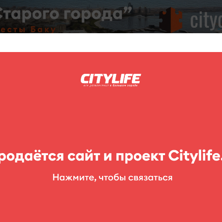
C
нг
Фоторепортажи
Конкурсы
Выставки
Театр
Детям
a Amburan