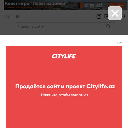
AZ
|
EN
регистрация
вход
Citylife Magazine
0:25
Меню
Каталог
Рестораны
Novbahar
Novbahar