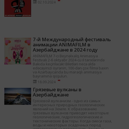
02.10.2024
7-й Международный фестиваль
анимации ANIMAFILM в
Азербайджане в 2024 году
ANİMAFİLM 7-ci Beynəlxalq Animasiya
Festivalı 2-6 oktyabr 2024-cü il tarixlərində
Bakıda keçiriləcək! Biletləri necə əldə
edəcəyinizi öyrənin, 100-dən çox filmə baxın
və Azərbaycanda bu maraqlı animasiya
bayramına qoşulun.
18.09.2024
Грязевые вулканы в
Азербайджане
Грязевой вулканизм - одно из самых
интересных природных геологических
явлений на Земле. К образованию
грязевых вулканов приводят некоторые
геологические, гидрогеологические и
тектонические факторы. Когда смеси газа,
воды и некоторых осадочных пород