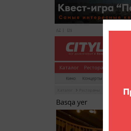
AZ
|
EN
Каталог
Рестораны
Шопи
Кино
Концерты
Вечеринки
Каталог
Рестораны
Чайные дом
Basqa yer