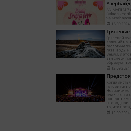
Азербайд
ANİMAFİLM 7-ci
Bakıda keçiril
və Azərbayca
18.09.2024
Грязевые
Грязевой ву
явлений на 
геологически
газа, воды 
Земли, и это
эти смеси п
образуют гр
12.09.2024
Предстоя
Когда листья
готовится п
Независимо о
или чего-то 
поверьте мне
в город при
то, что нас ж
12.09.2024