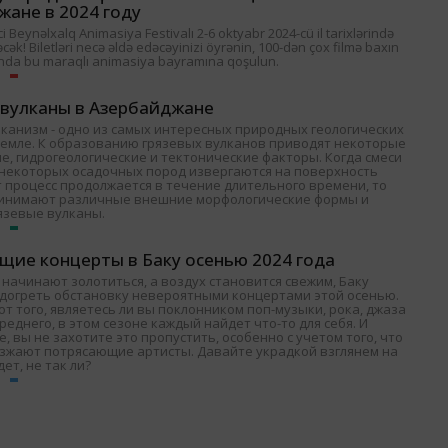
жане в 2024 году
 Beynəlxalq Animasiya Festivalı 2-6 oktyabr 2024-cü il tarixlərində
əcək! Biletləri necə əldə edəcəyinizi öyrənin, 100-dən çox filmə baxın
nda bu maraqlı animasiya bayramına qoşulun.
 вулканы в Азербайджане
лканизм - одно из самых интересных природных геологических
Земле. К образованию грязевых вулканов приводят некоторые
е, гидрогеологические и тектонические факторы. Когда смеси
и некоторых осадочных пород извергаются на поверхность
т процесс продолжается в течение длительного времени, то
ринимают различные внешние морфологические формы и
язевые вулканы.
щие концерты в Баку осенью 2024 года
 начинают золотиться, а воздух становится свежим, Баку
одогреть обстановку невероятными концертами этой осенью.
т того, являетесь ли вы поклонником поп-музыки, рока, джаза
среднего, в этом сезоне каждый найдет что-то для себя. И
, вы не захотите это пропустить, особенно с учетом того, что
езжают потрясающие артисты. Давайте украдкой взглянем на
дет, не так ли?