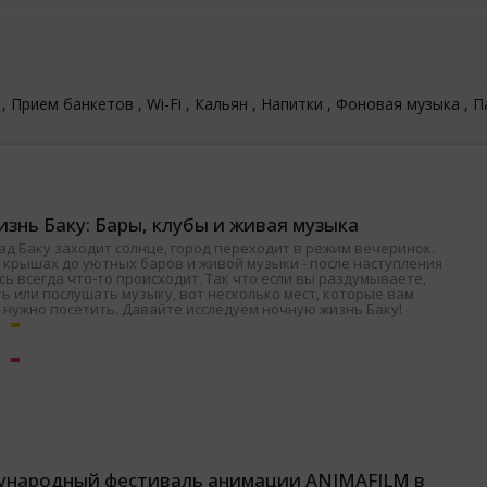
, Прием банкетов , Wi-Fi , Кальян , Напитки , Фоновая музыка , П
знь Баку: Бары, клубы и живая музыка
ад Баку заходит солнце, город переходит в режим вечеринок.
 крышах до уютных баров и живой музыки - после наступления
ь всегда что-то происходит. Так что если вы раздумываете,
ь или послушать музыку, вот несколько мест, которые вам
 нужно посетить. Давайте исследуем ночную жизнь Баку!
ународный фестиваль анимации ANIMAFILM в