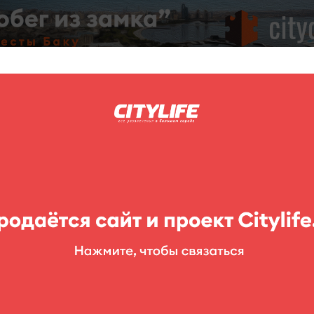
C
нг
Фоторепортажи
Конкурсы
Выставки
Театр
Детям
а
Basqa yer