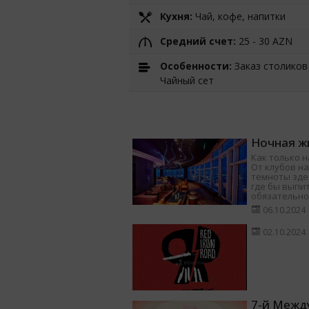
Кухня:
Чай, кофе, напитки
Средний счет:
25 - 30 AZN
Особенности:
Заказ столиков 
Чайный сет
Ночная жи
Как только н
От клубов на
темноты здес
где бы выпит
обязательно
06.10.2024
02.10.2024
7-й Межд