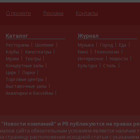
О проекте
Реклама
Контакты
Каталог
Журнал
Рестораны
Шоппинг
Музыка
Город
Еда
Клубы
Кинотеатры
Кино
Технологии
Музеи
Театры
Интересное
Новости
Концертные залы
Культура
Стиль
Цирк
Парки
Торговые центры
Выставочные залы
Аквапарки и бассейны
"Новости компаний" и PR публикуются на правах р
алов сайта обязательным условием является наличие г
на страницу расположения исходной статьи с указанием