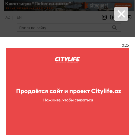
AZ
|
EN
регистрация
вход
Citylife Magazine
0:25
Меню
Каталог
Клубы
Chill Point
Chill Point