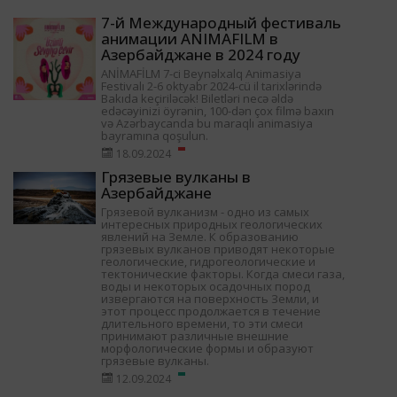
7-й Международный фестиваль
анимации ANIMAFILM в
Азербайджане в 2024 году
ANİMAFİLM 7-ci Beynəlxalq Animasiya
Festivalı 2-6 oktyabr 2024-cü il tarixlərində
Bakıda keçiriləcək! Biletləri necə əldə
edəcəyinizi öyrənin, 100-dən çox filmə baxın
və Azərbaycanda bu maraqlı animasiya
bayramına qoşulun.
18.09.2024
Грязевые вулканы в
Азербайджане
Грязевой вулканизм - одно из самых
интересных природных геологических
явлений на Земле. К образованию
грязевых вулканов приводят некоторые
геологические, гидрогеологические и
тектонические факторы. Когда смеси газа,
воды и некоторых осадочных пород
извергаются на поверхность Земли, и
этот процесс продолжается в течение
длительного времени, то эти смеси
принимают различные внешние
морфологические формы и образуют
грязевые вулканы.
12.09.2024