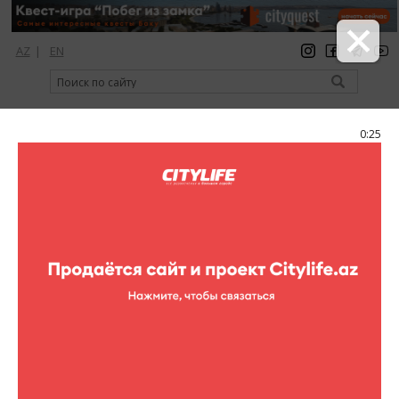
AZ
|
EN
регистрация
вход
Citylife Magazine
0:25
Меню
Каталог
Рестораны
Metropol Restaurant & Pub
Metropol Restaurant & Pub