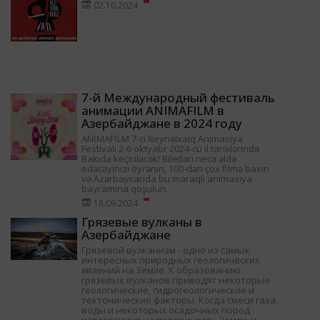
02.10.2024
7-й Международный фестиваль
анимации ANIMAFILM в
Азербайджане в 2024 году
ANİMAFİLM 7-ci Beynəlxalq Animasiya
Festivalı 2-6 oktyabr 2024-cü il tarixlərində
Bakıda keçiriləcək! Biletləri necə əldə
edəcəyinizi öyrənin, 100-dən çox filmə baxın
və Azərbaycanda bu maraqlı animasiya
bayramına qoşulun.
18.09.2024
Грязевые вулканы в
Азербайджане
Грязевой вулканизм - одно из самых
интересных природных геологических
явлений на Земле. К образованию
грязевых вулканов приводят некоторые
геологические, гидрогеологические и
тектонические факторы. Когда смеси газа,
воды и некоторых осадочных пород