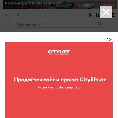
AZ
|
EN
регистрация
вход
Citylife Magazine
0:24
Меню
Каталог
Клубы
Cratos lounge club
Cratos lounge club