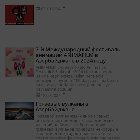
02.10.2024
7-й Международный фестиваль
анимации ANIMAFILM в
Азербайджане в 2024 году
ANİMAFİLM 7-ci Beynəlxalq Animasiya
Festivalı 2-6 oktyabr 2024-cü il tarixlərində
Bakıda keçiriləcək! Biletləri necə əldə
edəcəyinizi öyrənin, 100-dən çox filmə baxın
və Azərbaycanda bu maraqlı animasiya
bayramına qoşulun.
18.09.2024
Грязевые вулканы в
Азербайджане
Грязевой вулканизм - одно из самых
интересных природных геологических
явлений на Земле. К образованию
грязевых вулканов приводят некоторые
геологические, гидрогеологические и
тектонические факторы. Когда смеси газа,