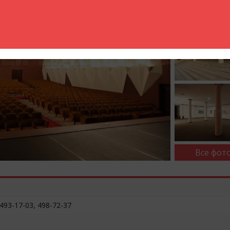
Все фото
 493-17-03, 498-72-37