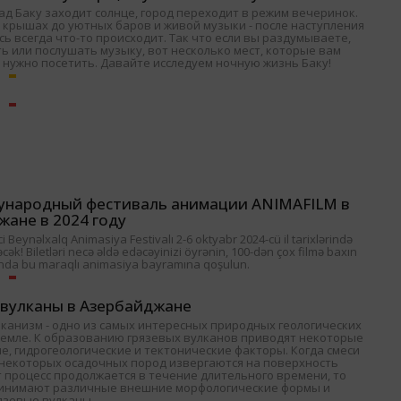
ад Баку заходит солнце, город переходит в режим вечеринок.
 крышах до уютных баров и живой музыки - после наступления
ь всегда что-то происходит. Так что если вы раздумываете,
ь или послушать музыку, вот несколько мест, которые вам
 нужно посетить. Давайте исследуем ночную жизнь Баку!
ународный фестиваль анимации ANIMAFILM в
жане в 2024 году
 Beynəlxalq Animasiya Festivalı 2-6 oktyabr 2024-cü il tarixlərində
əcək! Biletləri necə əldə edəcəyinizi öyrənin, 100-dən çox filmə baxın
nda bu maraqlı animasiya bayramına qoşulun.
 вулканы в Азербайджане
лканизм - одно из самых интересных природных геологических
Земле. К образованию грязевых вулканов приводят некоторые
е, гидрогеологические и тектонические факторы. Когда смеси
и некоторых осадочных пород извергаются на поверхность
т процесс продолжается в течение длительного времени, то
ринимают различные внешние морфологические формы и
язевые вулканы.