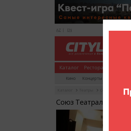
AZ
|
EN
Каталог
Рестораны
Шопи
Кино
Концерты
Вечеринки
Каталог
Театры
Союз Театральн
Союз Театральных Д