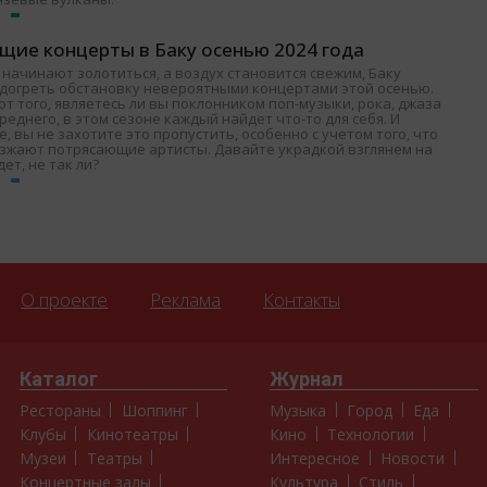
щие концерты в Баку осенью 2024 года
 начинают золотиться, а воздух становится свежим, Баку
одогреть обстановку невероятными концертами этой осенью.
т того, являетесь ли вы поклонником поп-музыки, рока, джаза
среднего, в этом сезоне каждый найдет что-то для себя. И
, вы не захотите это пропустить, особенно с учетом того, что
езжают потрясающие артисты. Давайте украдкой взглянем на
дет, не так ли?
О проекте
Реклама
Контакты
Каталог
Журнал
Рестораны
Шоппинг
Музыка
Город
Еда
Клубы
Кинотеатры
Кино
Технологии
Музеи
Театры
Интересное
Новости
Концертные залы
Культура
Стиль