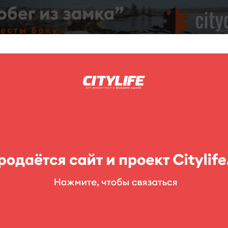
C
нг
Фоторепортажи
Конкурсы
Выставки
Театр
Детям
ых Деятелей
еятелей