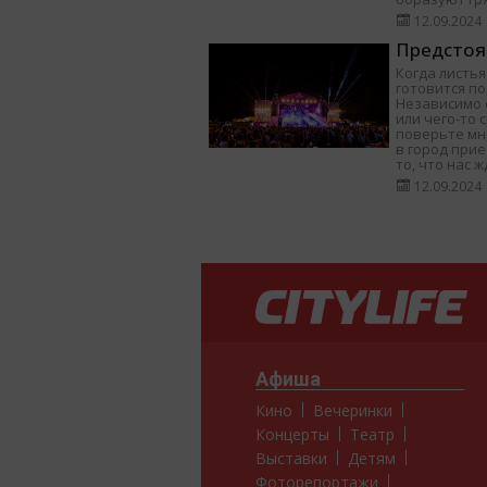
12.09.2024
Предстоя
Когда листья
готовится п
Независимо о
или чего-то 
поверьте мне
в город при
то, что нас ж
12.09.2024
Афиша
Кино
Вечеринки
Концерты
Театр
Выставки
Детям
Фоторепортажи