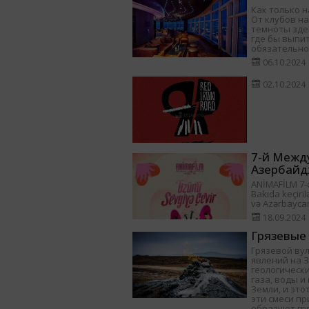
Как только н
От клубов на
темноты здес
где бы выпит
обязательно
06.10.2024
02.10.2024
7-й Межд
Азербайд
ANİMAFİLM 7-ci
Bakıda keçiril
və Azərbayca
18.09.2024
Грязевые
Грязевой ву
явлений на 
геологически
газа, воды 
Земли, и это
эти смеси п
образуют гр