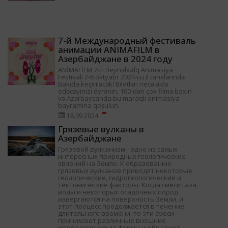
7-й Международный фестиваль
анимации ANIMAFILM в
Азербайджане в 2024 году
ANİMAFİLM 7-ci Beynəlxalq Animasiya
Festivalı 2-6 oktyabr 2024-cü il tarixlərində
Bakıda keçiriləcək! Biletləri necə əldə
edəcəyinizi öyrənin, 100-dən çox filmə baxın
və Azərbaycanda bu maraqlı animasiya
bayramına qoşulun.
18.09.2024
Грязевые вулканы в
Азербайджане
Грязевой вулканизм - одно из самых
интересных природных геологических
явлений на Земле. К образованию
грязевых вулканов приводят некоторые
геологические, гидрогеологические и
тектонические факторы. Когда смеси газа,
воды и некоторых осадочных пород
извергаются на поверхность Земли, и
этот процесс продолжается в течение
длительного времени, то эти смеси
принимают различные внешние
морфологические формы и образуют