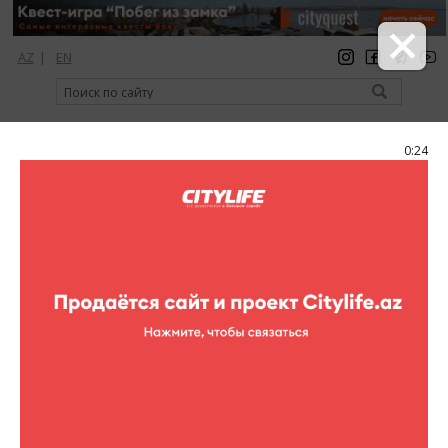
AZ
|
EN
регистрация
вход
Citylife Magazine
0:24
Меню
Каталог
Шопинг
Одежда
Celine
Celine