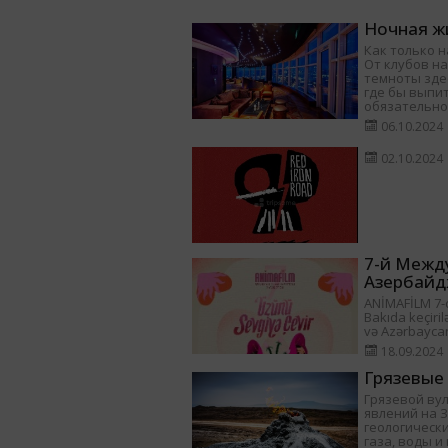
Ночная жи
Как только н
От клубов на
темноты здес
где бы выпит
обязательно
06.10.2024
02.10.2024
7-й Межд
Азербайд
ANİMAFİLM 7-ci
Bakıda keçiril
və Azərbayca
18.09.2024
Грязевые
Грязевой ву
явлений на 
геологически
газа, воды 