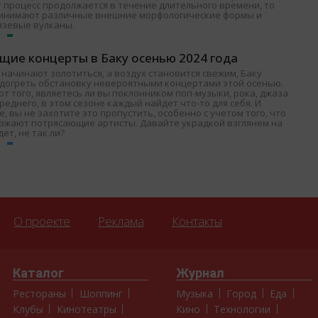
т процесс продолжается в течение длительного времени, то
ринимают различные внешние морфологические формы и
язевые вулканы.
щие концерты в Баку осенью 2024 года
 начинают золотиться, а воздух становится свежим, Баку
одогреть обстановку невероятными концертами этой осенью.
т того, являетесь ли вы поклонником поп-музыки, рока, джаза
среднего, в этом сезоне каждый найдет что-то для себя. И
, вы не захотите это пропустить, особенно с учетом того, что
езжают потрясающие артисты. Давайте украдкой взглянем на
дет, не так ли?
О проекте
Реклама
Контакты
Каталог
Журнал
Рестораны
Шоппинг
Музыка
Город
Еда
Клубы
Кинотеатры
Кино
Технологии