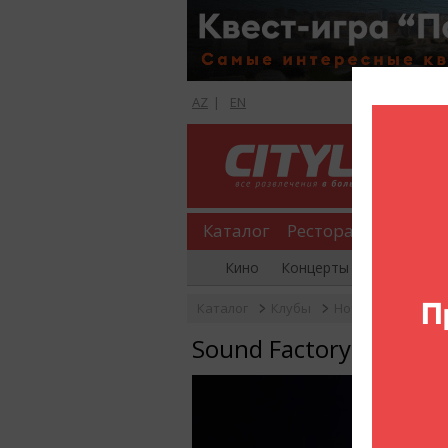
AZ
|
EN
Каталог
Рестораны
Шопи
Кино
Концерты
Вечеринки
Каталог
Клубы
Ночные клубы
Sound Factory Club