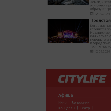
Земли, и это
эти смеси п
образуют гр
12.09.2024
Предстоя
Когда листья
готовится п
Независимо о
или чего-то 
поверьте мне
в город при
то, что нас ж
12.09.2024
Афиша
Кино
Вечеринки
Концерты
Театр