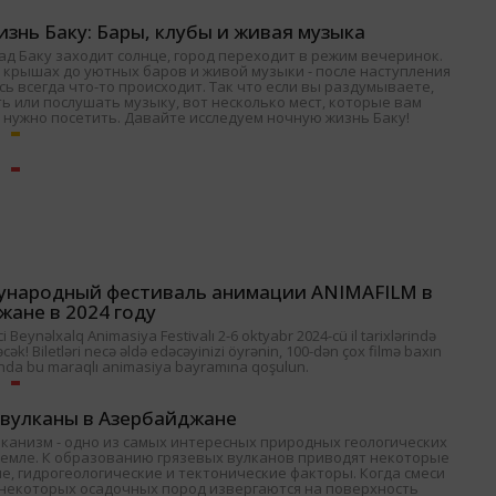
знь Баку: Бары, клубы и живая музыка
ад Баку заходит солнце, город переходит в режим вечеринок.
 крышах до уютных баров и живой музыки - после наступления
ь всегда что-то происходит. Так что если вы раздумываете,
ь или послушать музыку, вот несколько мест, которые вам
 нужно посетить. Давайте исследуем ночную жизнь Баку!
ународный фестиваль анимации ANIMAFILM в
жане в 2024 году
 Beynəlxalq Animasiya Festivalı 2-6 oktyabr 2024-cü il tarixlərində
əcək! Biletləri necə əldə edəcəyinizi öyrənin, 100-dən çox filmə baxın
nda bu maraqlı animasiya bayramına qoşulun.
 вулканы в Азербайджане
лканизм - одно из самых интересных природных геологических
Земле. К образованию грязевых вулканов приводят некоторые
е, гидрогеологические и тектонические факторы. Когда смеси
и некоторых осадочных пород извергаются на поверхность