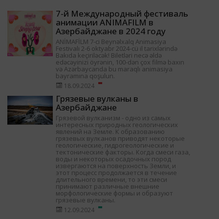
7-й Международный фестиваль
анимации ANIMAFILM в
Азербайджане в 2024 году
ANİMAFİLM 7-ci Beynəlxalq Animasiya
Festivalı 2-6 oktyabr 2024-cü il tarixlərində
Bakıda keçiriləcək! Biletləri necə əldə
edəcəyinizi öyrənin, 100-dən çox filmə baxın
və Azərbaycanda bu maraqlı animasiya
bayramına qoşulun.
18.09.2024
Грязевые вулканы в
Азербайджане
Грязевой вулканизм - одно из самых
интересных природных геологических
явлений на Земле. К образованию
грязевых вулканов приводят некоторые
геологические, гидрогеологические и
тектонические факторы. Когда смеси газа,
воды и некоторых осадочных пород
извергаются на поверхность Земли, и
этот процесс продолжается в течение
длительного времени, то эти смеси
принимают различные внешние
морфологические формы и образуют
грязевые вулканы.
12.09.2024