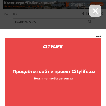
AZ
|
EN
регистрация
вход
Citylife Magazine
0:25
Меню
Каталог
Рестораны
Рестораны
A Club
A Club