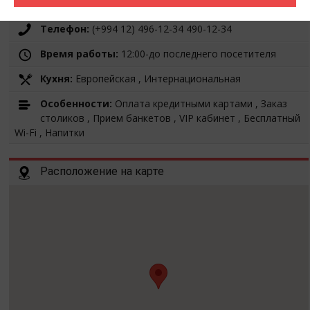
Regency)
Телефон:
(+994 12) 496-12-34 490-12-34
Время работы:
12:00-до последнего посетителя
Кухня:
Европейская , Интернациональная
Особенности:
Оплата кредитными картами , Заказ
столиков , Прием банкетов , VIP кабинет , Бесплатный
Wi-Fi , Напитки
Расположение на карте