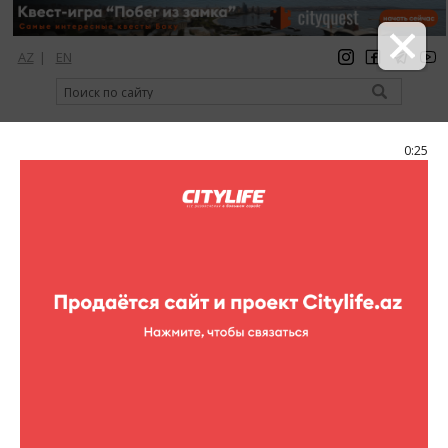
AZ
|
EN
регистрация
вход
Citylife Magazine
0:25
Меню
Каталог
Клубы
Клубы
Kishmish
Kishmish
Адрес:
Ул. Измир, Hyatt Tower 3 (рядом с отелем Hyatt