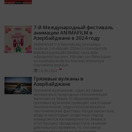
7-й Международный фестиваль
анимации ANIMAFILM в
Азербайджане в 2024 году
ANİMAFİLM 7-ci Beynəlxalq Animasiya
Festivalı 2-6 oktyabr 2024-cü il tarixlərində
Bakıda keçiriləcək! Biletləri necə əldə
edəcəyinizi öyrənin, 100-dən çox filmə baxın
və Azərbaycanda bu maraqlı animasiya
bayramına qoşulun.
18.09.2024
Грязевые вулканы в
Азербайджане
Грязевой вулканизм - одно из самых
интересных природных геологических
явлений на Земле. К образованию
грязевых вулканов приводят некоторые
геологические, гидрогеологические и
тектонические факторы. Когда смеси газа,
воды и некоторых осадочных пород
извергаются на поверхность Земли, и
этот процесс продолжается в течение
длительного времени, то эти смеси
принимают различные внешние