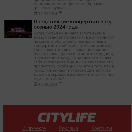
морфологические формы и образуют
грязевые вулканы.
12.09.2024
Предстоящие концерты в Баку
осенью 2024 года
Когда листья начинают золотиться, а
воздух становится свежим, Баку готовится
подогреть обстановку невероятными
концертами этой осенью. Независимо от
того, являетесь ли вы поклонником поп-
музыки, рока, джаза или чего-то среднего,
в этом сезоне каждый найдет что-то для
себя. И поверьте мне, вы не захотите это
пропустить, особенно с учетом того, что в
город приезжают потрясающие артисты.
Давайте украдкой взглянем на то, что нас
ждет, не так ли?
12.09.2024
О проекте
Реклама
Контакты