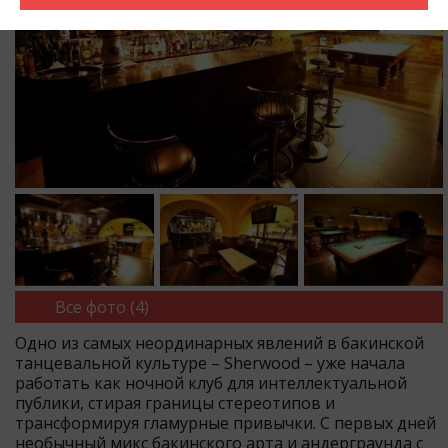
Все фото (4)
Одно из самых неординарных явлений в бакинской
танцевальной культуре – Sherwood – уже начала
работать как ночной клуб для интеллектуальной
публики, стирая границы стереотипов и
трансформируя гламурные привычки. С первых дней
необычный микс бакинского арта и андерграунда с