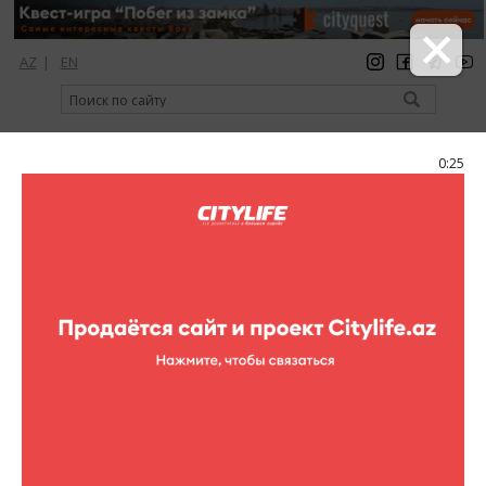
AZ
|
EN
регистрация
вход
Citylife Magazine
0:24
Меню
Каталог
Клубы
Караоке
Sherwood
Sherwood