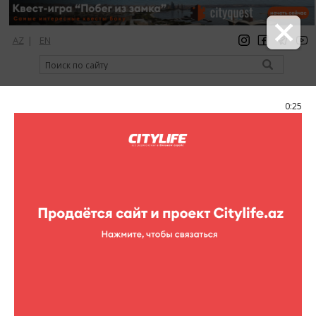
AZ
|
EN
регистрация
вход
Citylife Magazine
0:24
Меню
Каталог
Шопинг
Обувь
Baldinini
Baldinini