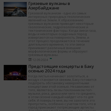
Грязевые вулканы в
Азербайджане
Грязевой вулканизм - одно из самых
интересных природных геологических
явлений на Земле. К образованию
грязевых вулканов приводят некоторые
геологические, гидрогеологические и
тектонические факторы. Когда смеси газа,
воды и некоторых осадочных пород
извергаются на поверхность Земли, и
этот процесс продолжается в течение
длительного времени, то эти смеси
принимают различные внешние
морфологические формы и образуют
грязевые вулканы.
12.09.2024
Предстоящие концерты в Баку
осенью 2024 года
Когда листья начинают золотиться, а
воздух становится свежим, Баку готовится
подогреть обстановку невероятными
концертами этой осенью. Независимо от
того, являетесь ли вы поклонником поп-
музыки, рока, джаза или чего-то среднего,
в этом сезоне каждый найдет что-то для
себя. И поверьте мне, вы не захотите это
пропустить, особенно с учетом того, что в
город приезжают потрясающие артисты.
Давайте украдкой взглянем на то, что нас