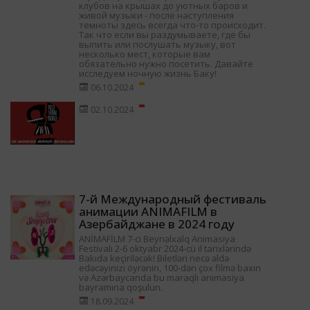
клубов на крышах до уютных баров и
живой музыки - после наступления
темноты здесь всегда что-то происходит.
Так что если вы раздумываете, где бы
выпить или послушать музыку, вот
несколько мест, которые вам
обязательно нужно посетить. Давайте
исследуем ночную жизнь Баку!
06.10.2024
02.10.2024
7-й Международный фестиваль
анимации ANIMAFILM в
Азербайджане в 2024 году
ANİMAFİLM 7-ci Beynəlxalq Animasiya
Festivalı 2-6 oktyabr 2024-cü il tarixlərində
Bakıda keçiriləcək! Biletləri necə əldə
edəcəyinizi öyrənin, 100-dən çox filmə baxın
və Azərbaycanda bu maraqlı animasiya
bayramına qoşulun.
18.09.2024