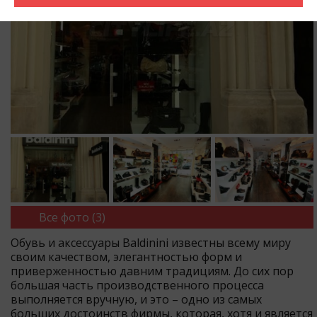
Все фото (3)
Обувь и аксессуары Baldinini известны всему миру
своим качеством, элегантностью форм и
приверженностью давним традициям. До сих пор
большая часть производственного процесса
выполняется вручную, и это – одно из самых
больших достоинств фирмы, которая, хотя и является