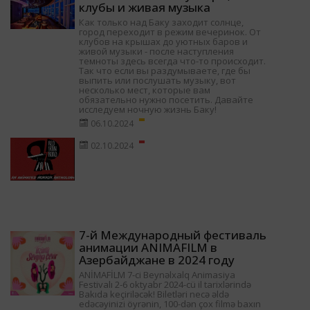
клубы и живая музыка
Как только над Баку заходит солнце,
город переходит в режим вечеринок. От
клубов на крышах до уютных баров и
живой музыки - после наступления
темноты здесь всегда что-то происходит.
Так что если вы раздумываете, где бы
выпить или послушать музыку, вот
несколько мест, которые вам
обязательно нужно посетить. Давайте
исследуем ночную жизнь Баку!
06.10.2024
02.10.2024
7-й Международный фестиваль
анимации ANIMAFILM в
Азербайджане в 2024 году
ANİMAFİLM 7-ci Beynəlxalq Animasiya
Festivalı 2-6 oktyabr 2024-cü il tarixlərində
Bakıda keçiriləcək! Biletləri necə əldə
edəcəyinizi öyrənin, 100-dən çox filmə baxın