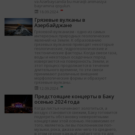
və Azərbaycanda bu maraqlı animasiya
bayramına qoşulun.
18.09.2024
Грязевые вулканы в
Азербайджане
Грязевой вулканизм - одно из самых
интересных природных геологических
явлений на Земле. К образованию
грязевых вулканов приводят некоторые
геологические, гидрогеологические и
тектонические факторы. Когда смеси газа,
воды и некоторых осадочных пород
извергаются на поверхность Земли, и
этот процесс продолжается в течение
длительного времени, то эти смеси
принимают различные внешние
морфологические формы и образуют
грязевые вулканы.
12.09.2024
Предстоящие концерты в Баку
осенью 2024 года
Когда листья начинают золотиться, а
воздух становится свежим, Баку готовится
подогреть обстановку невероятными
концертами этой осенью. Независимо от
того, являетесь ли вы поклонником поп-
музыки, рока, джаза или чего-то среднего,
в этом сезоне каждый найдет что-то для