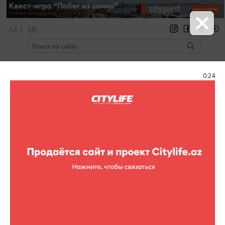
AZ
|
EN
регистрация
вход
Citylife Magazine
0:24
Меню
Каталог
Развлекательные центры
Limpopo
Limpopo