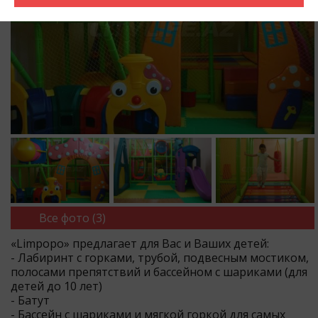
Все фото (3)
«Limpopo» предлагает для Вас и Ваших детей:
- Лабиринт с горками, трубой, подвесным мостиком,
полосами препятствий и бассейном с шариками (для
детей до 10 лет)
- Батут
- Бассейн с шариками и мягкой горкой для самых