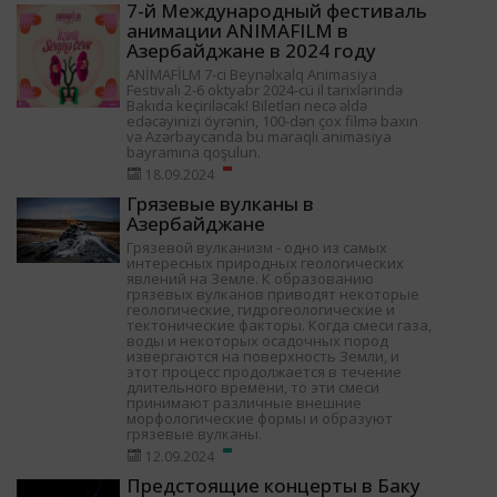
7-й Международный фестиваль
анимации ANIMAFILM в
Азербайджане в 2024 году
ANİMAFİLM 7-ci Beynəlxalq Animasiya
Festivalı 2-6 oktyabr 2024-cü il tarixlərində
Bakıda keçiriləcək! Biletləri necə əldə
edəcəyinizi öyrənin, 100-dən çox filmə baxın
və Azərbaycanda bu maraqlı animasiya
bayramına qoşulun.
18.09.2024
Грязевые вулканы в
Азербайджане
Грязевой вулканизм - одно из самых
интересных природных геологических
явлений на Земле. К образованию
грязевых вулканов приводят некоторые
геологические, гидрогеологические и
тектонические факторы. Когда смеси газа,
воды и некоторых осадочных пород
извергаются на поверхность Земли, и
этот процесс продолжается в течение
длительного времени, то эти смеси
принимают различные внешние
морфологические формы и образуют
грязевые вулканы.
12.09.2024
Предстоящие концерты в Баку