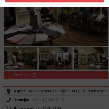
Все фото (3)
Адрес:
Пр-т Нефтяников, Торговый Центр "Park Bulvar"
Телефон:
(+994 12) 598-72-28
Время работы:
10:00-22:00