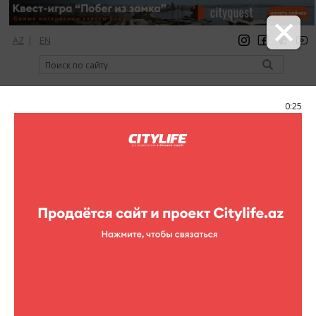
AZ
|
EN
регистрация
вход
Citylife Magazine
0:25
Меню
Каталог
Шопинг
Одежда
Greyder
Greyder