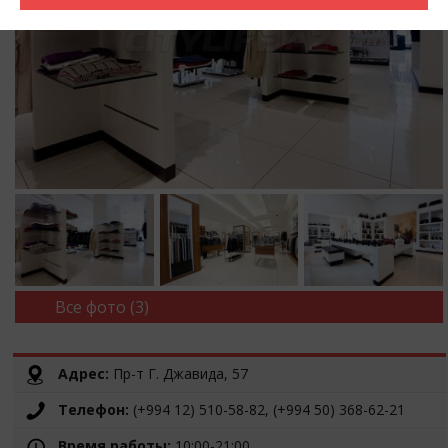
Все фото (3)
Адрес:
Пр-т Г. Джавида, 57
Телефон:
(+994 12) 510-58-82, (+994 50) 368-62-21
Время работы:
10:00-21:00