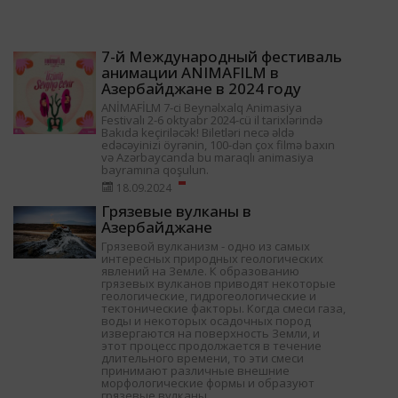
7-й Международный фестиваль
анимации ANIMAFILM в
Азербайджане в 2024 году
ANİMAFİLM 7-ci Beynəlxalq Animasiya
Festivalı 2-6 oktyabr 2024-cü il tarixlərində
Bakıda keçiriləcək! Biletləri necə əldə
edəcəyinizi öyrənin, 100-dən çox filmə baxın
və Azərbaycanda bu maraqlı animasiya
bayramına qoşulun.
18.09.2024
Грязевые вулканы в
Азербайджане
Грязевой вулканизм - одно из самых
интересных природных геологических
явлений на Земле. К образованию
грязевых вулканов приводят некоторые
геологические, гидрогеологические и
тектонические факторы. Когда смеси газа,
воды и некоторых осадочных пород
извергаются на поверхность Земли, и
этот процесс продолжается в течение
длительного времени, то эти смеси
принимают различные внешние
морфологические формы и образуют
грязевые вулканы.