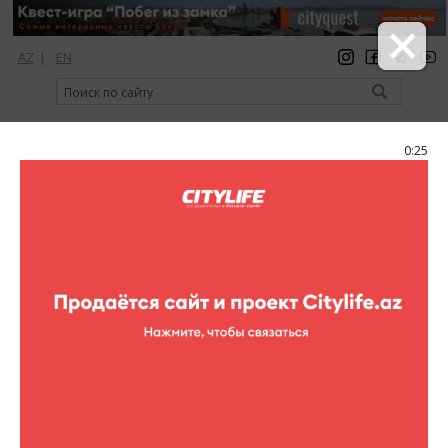
AZ
|
EN
регистрация
вход
Citylife Magazine
0:25
Меню
Каталог
Шопинг
Одежда
Cinici
Cinici