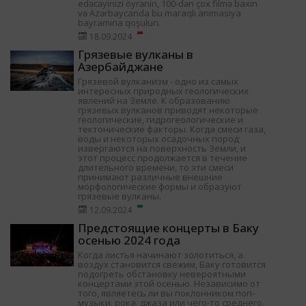
edəcəyinizi öyrənin, 100-dən çox filmə baxın
və Azərbaycanda bu maraqlı animasiya
bayramına qoşulun.
18.09.2024
Грязевые вулканы в
Азербайджане
Грязевой вулканизм - одно из самых
интересных природных геологических
явлений на Земле. К образованию
грязевых вулканов приводят некоторые
геологические, гидрогеологические и
тектонические факторы. Когда смеси газа,
воды и некоторых осадочных пород
извергаются на поверхность Земли, и
этот процесс продолжается в течение
длительного времени, то эти смеси
принимают различные внешние
морфологические формы и образуют
грязевые вулканы.
12.09.2024
Предстоящие концерты в Баку
осенью 2024 года
Когда листья начинают золотиться, а
воздух становится свежим, Баку готовится
подогреть обстановку невероятными
концертами этой осенью. Независимо от
того, являетесь ли вы поклонником поп-
музыки, рока, джаза или чего-то среднего,