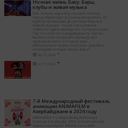
Ночная жизнь Баку: Бары,
клубы и живая музыка
Как только над Баку заходит солнце,
город переходит в режим вечеринок. От
клубов на крышах до уютных баров и
живой музыки - после наступления
темноты здесь всегда что-то происходит.
Так что если вы раздумываете, где бы
выпить или послушать музыку, вот
несколько мест, которые вам
обязательно нужно посетить. Давайте
исследуем ночную жизнь Баку!
06.10.2024
02.10.2024
7-й Международный фестиваль
анимации ANIMAFILM в
Азербайджане в 2024 году
ANİMAFİLM 7-ci Beynəlxalq Animasiya
Festivalı 2-6 oktyabr 2024-cü il tarixlərində
Bakıda keçiriləcək! Biletləri necə əldə