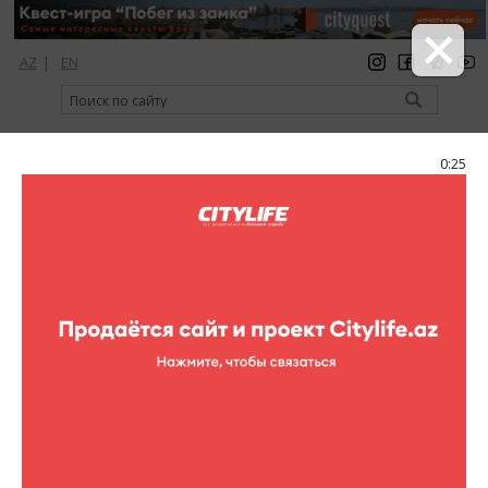
AZ
|
EN
регистрация
вход
Citylife Magazine
0:25
Меню
Каталог
Шопинг
Парфюмерия
Ideal
Ideal