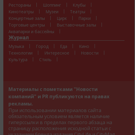
Рестораны
Шоппинг
Клубы
Кинотеатры
Музеи
Театры
Концертные залы
Цирк
Парки
Торговые центры
Выставочные залы
Аквапарки и бассейны
Журнал
Музыка
Город
Еда
Кино
Технологии
Интересное
Новости
Культура
Стиль
Материалы с пометками "Новости
компаний" и PR публикуются на правах
рекламы.
При использовании материалов сайта
обязательным условием является наличие
гиперссылки в пределах первого абзаца на
страницу расположения исходной статьи с
указанием бренда издания CityLife и CityMag.