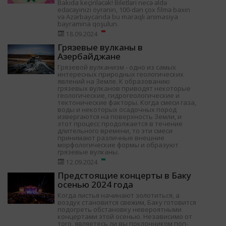
Bakıda keçiriləcək! Biletləri necə əldə
edəcəyinizi öyrənin, 100-dən çox filmə baxın
və Azərbaycanda bu maraqlı animasiya
bayramına qoşulun.
18.09.2024
Грязевые вулканы в
Азербайджане
Грязевой вулканизм - одно из самых
интересных природных геологических
явлений на Земле. К образованию
грязевых вулканов приводят некоторые
геологические, гидрогеологические и
тектонические факторы. Когда смеси газа,
воды и некоторых осадочных пород
извергаются на поверхность Земли, и
этот процесс продолжается в течение
длительного времени, то эти смеси
принимают различные внешние
морфологические формы и образуют
грязевые вулканы.
12.09.2024
Предстоящие концерты в Баку
осенью 2024 года
Когда листья начинают золотиться, а
воздух становится свежим, Баку готовится
подогреть обстановку невероятными
концертами этой осенью. Независимо от
того, являетесь ли вы поклонником поп-