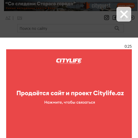
AZ
|
EN
регистрация
вход
Citylife Magazine
0:25
Меню
Каталог
Торговые центры
Elite
Elite
Адрес:
ул. Нефти 30/68, Дарнагюльское шоссе
Телефон:
(+994 12) 441-14-48