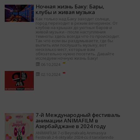
Ночная жизнь Баку: Бары,
клубы и живая музыка
Как только над Баку заходит солнце,
город переходит в режим вечеринок. От
клубов на крышах до уютных баров и
живой музыки - после наступления
темноты здесь всегда что-то происходит.
Так что если вы раздумываете, где бы
выпить или послушать музыку, вот
несколько мест, которые вам
обязательно нужно посетить. Давайте
исследуем ночную жизнь Баку!
06.10.2024
02.10.2024
7-й Международный фестиваль
анимации ANIMAFILM в
Азербайджане в 2024 году
ANİMAFİLM 7-ci Beynəlxalq Animasiya
Festivalı 2-6 oktyabr 2024-cü il tarixlərində