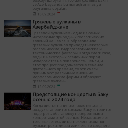
edəcəyinizi öyrənin, 100-dən çox filmə baxın
və Azərbaycanda bu maraqlı animasiya
bayramına qoşulun.
18.09.2024
Грязевые вулканы в
Азербайджане
Грязевой вулканизм - одно из самых
интересных природных геологических
явлений на Земле. К образованию
грязевых вулканов приводят некоторые
геологические, гидрогеологические и
тектонические факторы. Когда смеси газа,
воды и некоторых осадочных пород
извергаются на поверхность Земли, и
этот процесс продолжается в течение
длительного времени, то эти смеси
принимают различные внешние
морфологические формы и образуют
грязевые вулканы.
12.09.2024
Предстоящие концерты в Баку
осенью 2024 года
Когда листья начинают золотиться, а
воздух становится свежим, Баку готовится
подогреть обстановку невероятными
концертами этой осенью. Независимо от
того, являетесь ли вы поклонником поп-
музыки, рока, джаза или чего-то среднего,