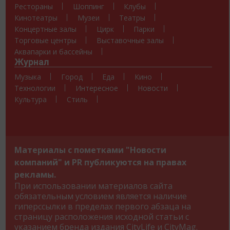
Рестораны
Шоппинг
Клубы
Кинотеатры
Музеи
Театры
Концертные залы
Цирк
Парки
Торговые центры
Выставочные залы
Аквапарки и бассейны
Журнал
Музыка
Город
Еда
Кино
Технологии
Интересное
Новости
Культура
Стиль
Материалы с пометками "Новости
компаний" и PR публикуются на правах
рекламы.
При использовании материалов сайта
обязательным условием является наличие
гиперссылки в пределах первого абзаца на
страницу расположения исходной статьи с
указанием бренда издания CityLife и CityMag.