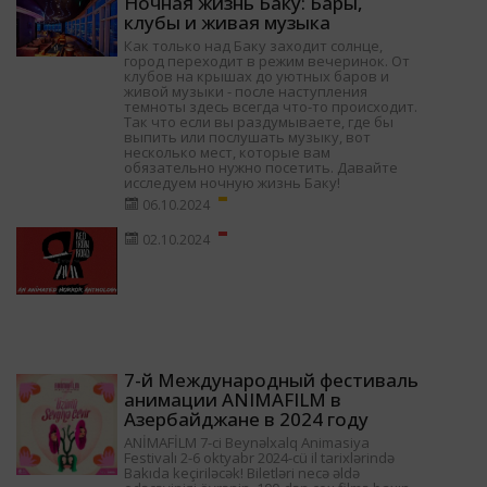
Ночная жизнь Баку: Бары,
клубы и живая музыка
Как только над Баку заходит солнце,
город переходит в режим вечеринок. От
клубов на крышах до уютных баров и
живой музыки - после наступления
темноты здесь всегда что-то происходит.
Так что если вы раздумываете, где бы
выпить или послушать музыку, вот
несколько мест, которые вам
обязательно нужно посетить. Давайте
исследуем ночную жизнь Баку!
06.10.2024
02.10.2024
7-й Международный фестиваль
анимации ANIMAFILM в
Азербайджане в 2024 году
ANİMAFİLM 7-ci Beynəlxalq Animasiya
Festivalı 2-6 oktyabr 2024-cü il tarixlərində
Bakıda keçiriləcək! Biletləri necə əldə