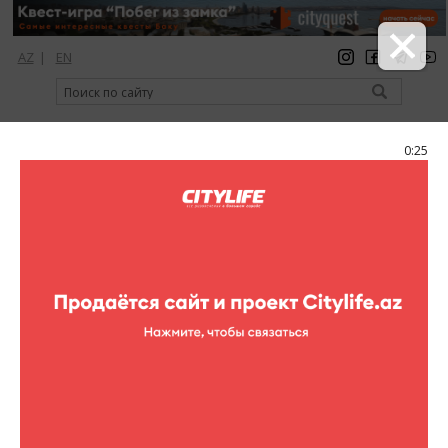
AZ
|
EN
регистрация
вход
Citylife Magazine
0:25
Меню
Каталог
Торговые центры
Xagani
Xagani