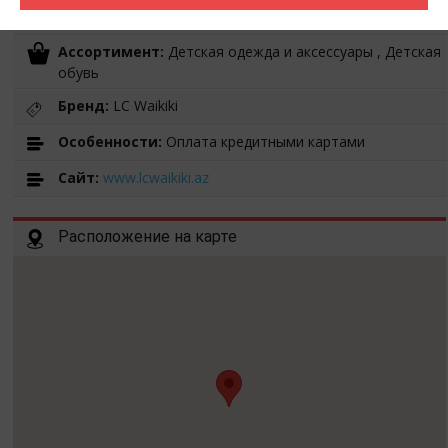
Время работы:
10:00 -21:00
Ассортимент:
Детская одежда и аксессуары , Детская
обувь
Бренд:
LC Waikiki
Особенности:
Оплата кредитными картами
Cайт:
www.lcwaikiki.az
Расположение на карте