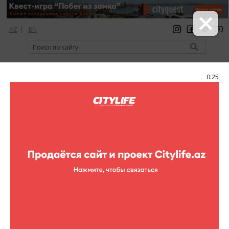
AZ
|
EN
регистрация
вход
Citylife Magazine
0:25
Меню
Каталог
Шопинг
Одежда
Piserro
Piserro
Адрес:
Пр. Азербайджана, 29
Телефон:
(+994 12) 596-13-75