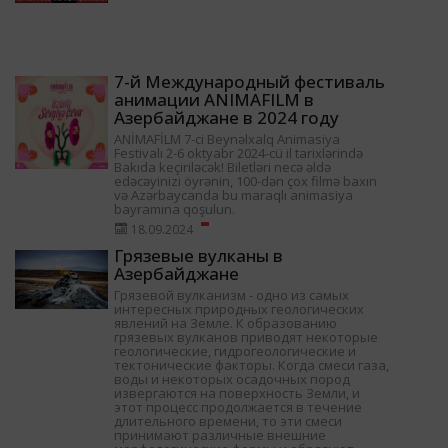
7-й Международный фестиваль
анимации ANIMAFILM в
Азербайджане в 2024 году
ANİMAFİLM 7-ci Beynəlxalq Animasiya
Festivalı 2-6 oktyabr 2024-cü il tarixlərində
Bakıda keçiriləcək! Biletləri necə əldə
edəcəyinizi öyrənin, 100-dən çox filmə baxın
və Azərbaycanda bu maraqlı animasiya
bayramına qoşulun.
18.09.2024
Грязевые вулканы в
Азербайджане
Грязевой вулканизм - одно из самых
интересных природных геологических
явлений на Земле. К образованию
грязевых вулканов приводят некоторые
геологические, гидрогеологические и
тектонические факторы. Когда смеси газа,
воды и некоторых осадочных пород
извергаются на поверхность Земли, и
этот процесс продолжается в течение
длительного времени, то эти смеси
принимают различные внешние