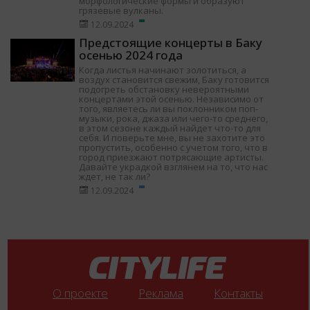
морфологические формы и образуют
грязевые вулканы.
12.09.2024
Предстоящие концерты в Баку
осенью 2024 года
Когда листья начинают золотиться, а
воздух становится свежим, Баку готовится
подогреть обстановку невероятными
концертами этой осенью. Независимо от
того, являетесь ли вы поклонником поп-
музыки, рока, джаза или чего-то среднего,
в этом сезоне каждый найдет что-то для
себя. И поверьте мне, вы не захотите это
пропустить, особенно с учетом того, что в
город приезжают потрясающие артисты.
Давайте украдкой взглянем на то, что нас
ждет, не так ли?
12.09.2024
О проекте
Реклама
Контакты