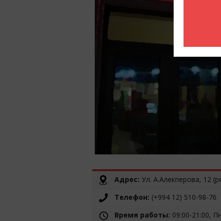
Адрес:
Ул. А.Алекперова, 12 (р
Телефон:
(+994 12) 510-98-76
Время работы:
09:00-21:00, Пн