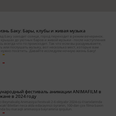
знь Баку: Бары, клубы и живая музыка
ад Баку заходит солнце, город переходит в режим вечеринок.
 крышах до уютных баров и живой музыки - после наступления
ь всегда что-то происходит. Так что если вы раздумываете,
ь или послушать музыку, вот несколько мест, которые вам
 нужно посетить. Давайте исследуем ночную жизнь Баку!
ународный фестиваль анимации ANIMAFILM в
жане в 2024 году
 Beynəlxalq Animasiya Festivalı 2-6 oktyabr 2024-cü il tarixlərində
əcək! Biletləri necə əldə edəcəyinizi öyrənin, 100-dən çox filmə baxın
nda bu maraqlı animasiya bayramına qoşulun.