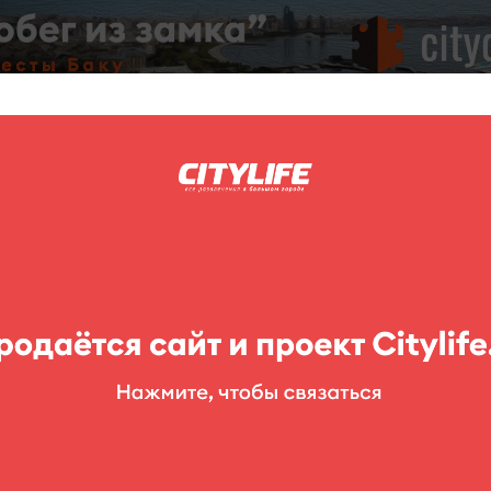
C
нг
Фоторепортажи
Конкурсы
Выставки
Театр
Детям
Baku Roasting