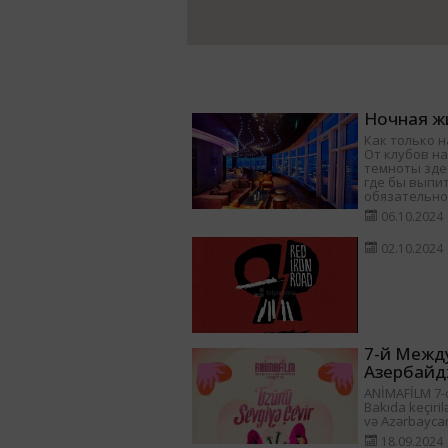
Ночная жи
Как только н
От клубов на
темноты здес
где бы выпит
обязательно
06.10.2024
02.10.2024
7-й Межд
Азербайд
ANİMAFİLM 7-ci
Bakıda keçiril
və Azərbayca
18.09.2024