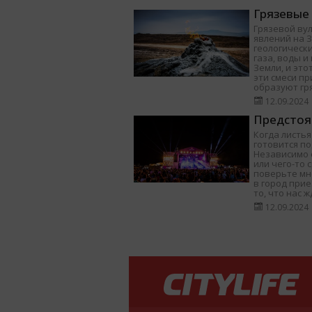
Грязевые
Грязевой ву
явлений на 
геологически
газа, воды 
Земли, и это
эти смеси п
образуют гр
12.09.2024
Предстоя
Когда листья
готовится п
Независимо о
или чего-то 
поверьте мне
в город при
то, что нас ж
12.09.2024