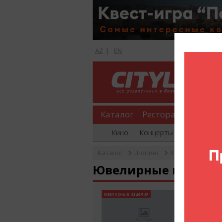
AZ
|
EN
Каталог
Рестораны
Шопи
Кино
Концерты
Вечеринки
Каталог
Шопинг
Ювелирные изд
Ювелирные издели
Bef Jew
ювелирные изделия
Бижут