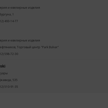
ерия и ювелирные изделия
 Вургуна, 1
12) 493-14-77
ерия и ювелирные изделия
Нефтяников, Торговый центр "Park Bulvar"
12) 598-72-30
ski
суары
.Джавида, 535
12) 510-91-35