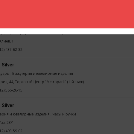
.Х. Хойского, 887 (Торговый Центр "Caspian")
12) 465-80-16
суары , Бижутерия и ювелирные изделия
 Алиев, 1
12) 437-62-32
 Silver
суары , Бижутерия и ювелирные изделия
бриз, 44, Торговый Центр "Metropark" (1-й этаж)
12) 566-26-15
 Silver
ерия и ювелирные изделия , Часы и ручки
 Рза, 23/1
12) 493-59-02