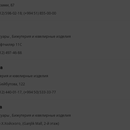
изами, 87
12) 598-02-18; (+994 51) 855-00-00
суары , Бижутерия и ювелирные изделия
ефтчиляр 11C
12) 497-46-88
ca
ерия и ювелирные изделия
 Бейбутова, 122
12) 440-01-17, (+994 50) 533-33-77
a
суары , Бижутерия и ювелирные изделия
.Х.Хойского, (Ganjlik Mall, 2-й этаж)