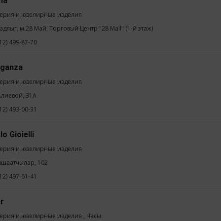
ma
ерия и ювелирные изделия
адлыг, м.28 Май, Торговый Центр "28 Mall" (1-й этаж)
12) 499-87-70
aganza
ерия и ювелирные изделия
.Алиевой, 31А
12) 493-00-31
o Gioielli
ерия и ювелирные изделия
ншаатчылар, 102
12) 497-61-41
er
ерия и ювелирные изделия , Часы