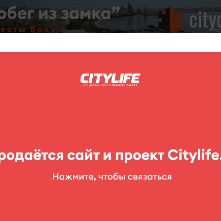
C
нг
Фоторепортажи
Конкурсы
Выставки
Театр
Детям
елия
я
ellery
ерия и ювелирные изделия