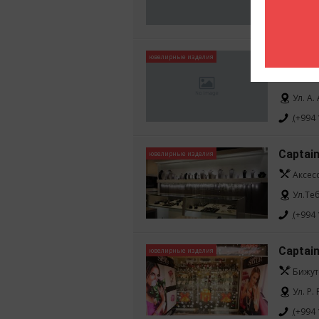
Пр. Ф
(+994 
Bvlgari
ювелирные изделия
Аксес
Ул. А.
(+994 
Captain
ювелирные изделия
Аксес
Ул.Те
(+994 
Captain
ювелирные изделия
Бижут
Ул. Р.
(+994 