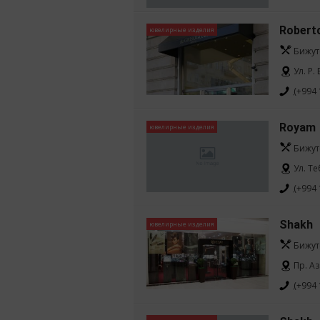
Roberto
ювелирные изделия
Бижут
Ул. Р.
(+994 
Royam
ювелирные изделия
Бижут
Ул. Т
(+994 
Shakh
ювелирные изделия
Бижут
Пр. Аз
(+994 