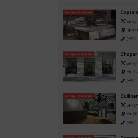
Captain
ювелирные изделия
Бижут
Пр-т 
(+994 
Chopar
ювелирные изделия
Бижут
Ул. З.
(+994 
Cullina
ювелирные изделия
Бижут
Ул. 28
(+994 
ювелирные изделия