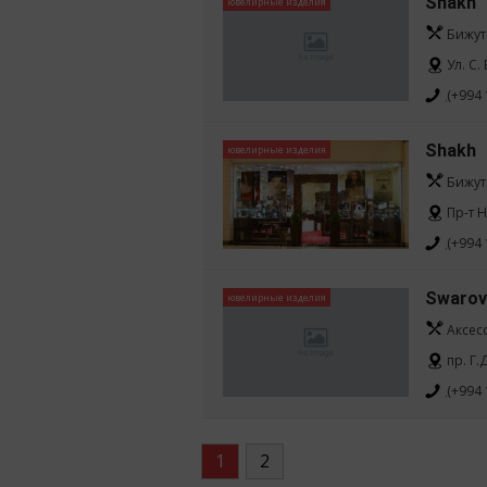
Shakh
ювелирные изделия
Бижут
Ул. С.
(+994 
Shakh
ювелирные изделия
Бижут
Пр-т 
(+994 
Swarov
ювелирные изделия
Аксес
пр. Г
(+994 
1
2