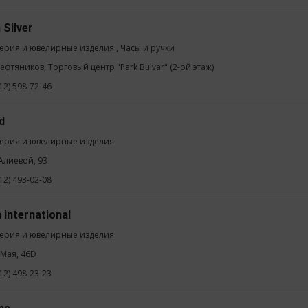
 Silver
ерия и ювелирные изделия , Часы и ручки
Нефтяников, Торговый центр "Park Bulvar" (2-ой этаж)
12) 598-72-46
d
ерия и ювелирные изделия
 Алиевой, 93
12) 493-02-08
n international
ерия и ювелирные изделия
 Мая, 46D
12) 498-23-23