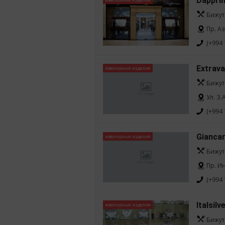
Dappri
Бижут
Пр. Аз
(+994 
Extrav
ювелирные изделия
Бижут
Ул. З
(+994 
Giancarl
ювелирные изделия
Бижут
Пр. И
(+994 
Italsilv
ювелирные изделия
Бижут