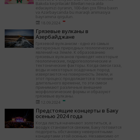
Bakıda keçiriləcək! Biletləri necə əldə
edəcəyinizi öyrənin, 100-dən çox filmə baxın
və Azərbaycanda bu maraqlı animasiya
bayramına qoşulun.
18.09.2024
Грязевые вулканы в
Азербайджане
Грязевой вулканизм - одно из самых
интересных природных геологических
явлений на Земле. К образованию
грязевых вулканов приводят некоторые
геологические, гидрогеологические и
тектонические факторы. Когда смеси газа,
воды и некоторых осадочных пород
извергаются на поверхность Земли, и
этот процесс продолжается в течение
длительного времени, то эти смеси
принимают различные внешние
морфологические формы и образуют
грязевые вулканы.
12.09.2024
Предстоящие концерты в Баку
осенью 2024 года
Когда листья начинают золотиться, а
воздух становится свежим, Баку готовится
подогреть обстановку невероятными
концертами этой осенью. Независимо от