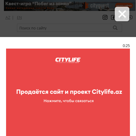
AZ
|
EN
регистрация
вход
Citylife Magazine
0:25
Меню
Каталог
Шопинг
Ювелирные изделия
Chopard
Chopard