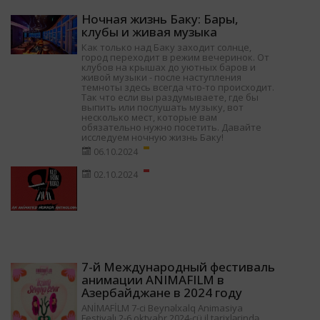
Ночная жизнь Баку: Бары,
клубы и живая музыка
Как только над Баку заходит солнце,
город переходит в режим вечеринок. От
клубов на крышах до уютных баров и
живой музыки - после наступления
темноты здесь всегда что-то происходит.
Так что если вы раздумываете, где бы
выпить или послушать музыку, вот
несколько мест, которые вам
обязательно нужно посетить. Давайте
исследуем ночную жизнь Баку!
06.10.2024
02.10.2024
7-й Международный фестиваль
анимации ANIMAFILM в
Азербайджане в 2024 году
ANİMAFİLM 7-ci Beynəlxalq Animasiya
Festivalı 2-6 oktyabr 2024-cü il tarixlərində