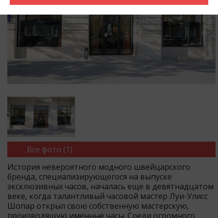
Все фото (1)
История невероятного модного швейцарского
бренда, специализирующегося на выпуске
эксклюзивных часов, началась еще в девятнадцатом
веке, когда талантливый часовой мастер Луи-Улисс
Шопар открыл свою собственную мастерскую,
производящую именные часы. Среди огромного