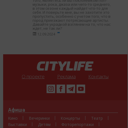
того, являетесь ли вы поклонником поп-
музыки, рока, джаза или чего-то среднего,
в этом сезоне каждый найдет что-то для
себя. И поверьте мне, вы не захотите это
пропустить, особенно с учетом того, что в
город приезжают потрясающие артисты.
Давайте украдкой взглянем на то, что нас
ждет, не так ли?
12.09.2024
О проекте
Реклама
Контакты
Афиша
Кино
Вечеринки
Концерты
Театр
Выставки
Детям
Фоторепортажи