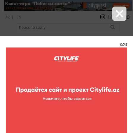
AZ
|
EN
регистрация
вход
Citylife Magazine
0:23
Меню
Фоторепортажи
День кино
ADA Book Center
26 фотографий
для детей
Фоторепортажи (День кино)
1
/26
В книжном Центре ADA состоялся кинопоказ для всех
маленьких поклонников "CARS" (3-6 лет)! В программу были
включены: кино (Disney Cars), игры, развлечения и сладости!